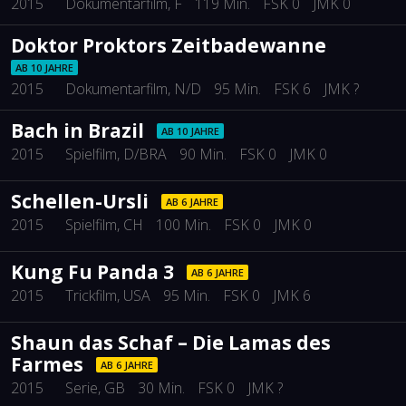
2015
Dokumentarfilm
, F
119 Min.
FSK 0
JMK 0
Doktor Proktors Zeitbadewanne
AB 10 JAHRE
2015
Dokumentarfilm
, N/D
95 Min.
FSK 6
JMK ?
Bach in Brazil
AB 10 JAHRE
2015
Spielfilm
, D/BRA
90 Min.
FSK 0
JMK 0
Schellen-Ursli
AB 6 JAHRE
2015
Spielfilm
, CH
100 Min.
FSK 0
JMK 0
Kung Fu Panda 3
AB 6 JAHRE
2015
Trickfilm
, USA
95 Min.
FSK 0
JMK 6
Shaun das Schaf – Die Lamas des
Farmes
AB 6 JAHRE
2015
Serie
, GB
30 Min.
FSK 0
JMK ?