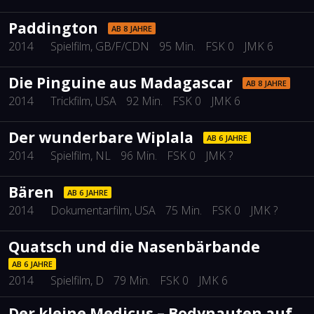
Paddington
AB 8 JAHRE
2014
Spielfilm
, GB/F/CDN
95 Min.
FSK 0
JMK 6
Die Pinguine aus Madagascar
AB 8 JAHRE
2014
Trickfilm
, USA
92 Min.
FSK 0
JMK 6
Der wunderbare Wiplala
AB 6 JAHRE
2014
Spielfilm
, NL
96 Min.
FSK 0
JMK ?
Bären
AB 6 JAHRE
2014
Dokumentarfilm
, USA
75 Min.
FSK 0
JMK ?
Quatsch und die Nasenbärbande
AB 6 JAHRE
2014
Spielfilm
, D
79 Min.
FSK 0
JMK 6
Der kleine Medicus – Bodynauten auf