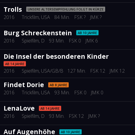
Trolls
UNSERE ALTERSEMPFEHLUNG FOLGT IN KÜRZE
2016
Trickfilm
, USA
84 Min.
FSK ?
JMK ?
Burg Schreckenstein
AB 10 JAHRE
2016
Spielfilm
, D
93 Min.
FSK 0
JMK 6
Die Insel der besonderen Kinder
AB 14 JAHRE
2016
Spielfilm
, USA/GB/B
127 Min.
FSK 12
JMK 12
Findet Dorie
AB 8 JAHRE
2016
Trickfilm
, USA
93 Min.
FSK 0
JMK 0
LenaLove
AB 14 JAHRE
2016
Spielfilm
, D
93 Min.
FSK 12
JMK ?
Auf Augenhöhe
AB 10 JAHRE