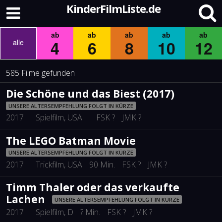
KinderFilmListe.de
ab
ab
ab
ab
ab
4
6
8
10
12
alle
585 Filme gefunden
Die Schöne und das Biest (2017)
UNSERE ALTERSEMPFEHLUNG FOLGT IN KÜRZE
2017
Spielfilm
, USA
FSK ?
JMK ?
The LEGO Batman Movie
UNSERE ALTERSEMPFEHLUNG FOLGT IN KÜRZE
2017
Trickfilm
, USA
90 Min.
FSK ?
JMK ?
Timm Thaler oder das verkaufte
Lachen
UNSERE ALTERSEMPFEHLUNG FOLGT IN KÜRZE
2017
Spielfilm
, D
? Min.
FSK ?
JMK ?