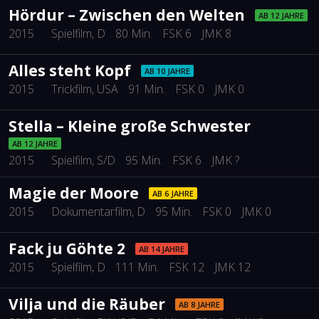
Hördur – Zwischen den Welten
AB 12 JAHRE
2015
Spielfilm
, D
80 Min.
FSK 6
JMK 8
Alles steht Kopf
AB 10 JAHRE
2015
Trickfilm
, USA
91 Min.
FSK 0
JMK 0
Stella – Kleine große Schwester
AB 12 JAHRE
2015
Spielfilm
, S/D
95 Min.
FSK 6
JMK ?
Magie der Moore
AB 6 JAHRE
2015
Dokumentarfilm
, D
95 Min.
FSK 0
JMK 0
Fack ju Göhte 2
AB 14 JAHRE
2015
Spielfilm
, D
111 Min.
FSK 12
JMK 12
Vilja und die Räuber
AB 8 JAHRE