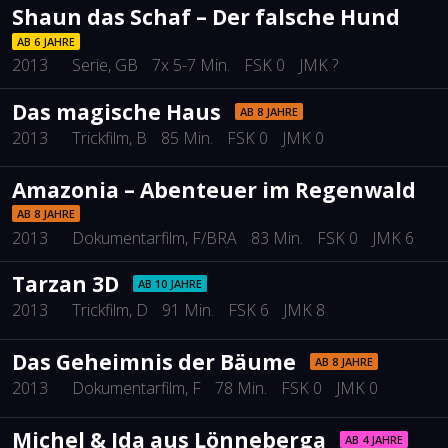
Shaun das Schaf – Der falsche Hund
AB 6 JAHRE
2013
Serie
, GB
7x 5-7 Min.
FSK 0
JMK ?
Das magische Haus
AB 8 JAHRE
2013
Trickfilm
, B
85 Min.
FSK 0
JMK 0
Amazonia – Abenteuer im Regenwald
AB 8 JAHRE
2013
Dokumentarfilm
, F/BRA
83 Min.
FSK 0
JMK 6
Tarzan 3D
AB 10 JAHRE
2013
Trickfilm
, D
91 Min.
FSK 6
JMK 8
Das Geheimnis der Bäume
AB 8 JAHRE
2013
Dokumentarfilm
, F
78 Min.
FSK 0
JMK 0
Michel & Ida aus Lönneberga
AB 4 JAHRE