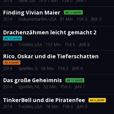
2014
Serie
, GB
7x 5-7 Min.
FSK 0
JMK ?
Finding Vivian Maier
AB 12 JAHRE
2014
Dokumentarfilm
, USA
81 Min.
FSK 0
JMK 0
Drachenzähmen leicht gemacht 2
AB 10 JAHRE
2014
Trickfilm
, USA
103 Min.
FSK 6
JMK 8
Rico, Oskar und die Tieferschatten
AB 8 JAHRE
2014
Spielfilm
, D
96 Min.
FSK 0
JMK 0
Das große Geheimnis
AB 12 JAHRE
2014
Spielfilm
, NL
92 Min.
FSK 6
JMK ?
TinkerBell und die Piratenfee
AB 6 JAHRE
2014
Trickfilm
, USA
78 Min.
FSK 0
JMK 0