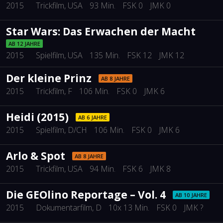
2015
Trickfilm
, USA
93 Min.
FSK 0
JMK 0
Star Wars: Das Erwachen der Macht
AB 12 JAHRE
2015
Spielfilm
, USA
135 Min.
FSK 12
JMK 12
Der kleine Prinz
AB 8 JAHRE
2015
Trickfilm
, F
106 Min.
FSK 0
JMK 6
Heidi (2015)
AB 6 JAHRE
2015
Spielfilm
, D/CH
106 Min.
FSK 0
JMK 6
Arlo & Spot
AB 8 JAHRE
2015
Trickfilm
, USA
94 Min.
FSK 6
JMK 8
Die GEOlino Reportage – Vol. 4
AB 10 JAHRE
2015
Dokumentarfilm
, D
10x 13 Min.
FSK 0
JMK ?