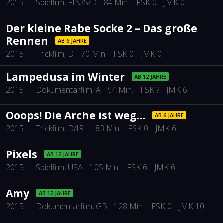
2015
Spielfilm
, FIN/S/D
84 Min.
FSK 0
JMK 0
Der kleine Rabe Socke 2 – Das große
Rennen
AB 6 JAHRE
2015
Trickfilm
, D
70 Min.
FSK 0
JMK 0
Lampedusa im Winter
AB 12 JAHRE
2015
Dokumentarfilm
, A
94 Min.
FSK ?
JMK 6
Ooops! Die Arche ist weg…
AB 6 JAHRE
2015
Trickfilm
, D/IRL
83 Min.
FSK 0
JMK 6
Pixels
AB 12 JAHRE
2015
Spielfilm
, USA
105 Min.
FSK 6
JMK 6
Amy
AB 12 JAHRE
2015
Dokumentarfilm
, GB
128 Min.
FSK 0
JMK 10