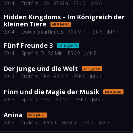
2014
Trickfilm
, USA
97 Min.
FSK 0
JMK 6
Hidden Kingdoms – Im Königreich der
kleinen Tiere
AB 8 JAHRE
2014
Dokumentarfilm
, GB
100 Min.
FSK 6
JMK ?
Fünf Freunde 3
AB 10 JAHRE
2014
Spielfilm
, D
96 Min.
FSK 0
JMK 8
Der Junge und die Welt
AB 8 JAHRE
2013
Trickfilm
, BRA
80 Min.
FSK 6
JMK ?
Finn und die Magie der Musik
AB 8 JAHRE
2013
Spielfilm
, B/NL
90 Min.
FSK 0
JMK ?
Anina
AB 8 JAHRE
2013
Trickfilm
, UR/COL
80 Min.
FSK 0
JMK ?