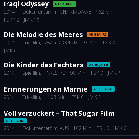
Iraqi Odyssey
AB 12 JAHRE
2014
Dokumentarfilm
, CH/IRK/D/VAE
162 Min.
FSK 12
JMK 10
Die Melodie des Meeres
AB 8 JAHRE
2014
Trickfilm
, F/B/IRL/DK/LUX
93 Min.
FSK 0
JMK 6
Die Kinder des Fechters
AB 10 JAHRE
2014
Spielfilm
, FIN/EST/D
98 Min.
FSK 0
JMK ?
Erinnerungen an Marnie
AB 10 JAHRE
2014
Trickfilm
, J
103 Min.
FSK 0
JMK ?
Voll verzuckert – That Sugar Film
AB 10 JAHRE
2014
Dokumentarfilm
, AUS
102 Min.
FSK 0
JMK 0