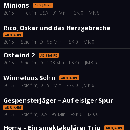
Minions
AB 8 JAHRE
2015
Trickfilm
, USA
91 Min.
FSK 0
JMK 6
Rico, Oskar und das Herzgebreche
AB 8 JAHRE
2015
Spielfilm
, D
95 Min.
FSK 0
JMK 0
Ostwind 2
AB 8 JAHRE
2015
Spielfilm
, D
108 Min.
FSK 0
JMK 6
Winnetous Sohn
AB 8 JAHRE
2015
Spielfilm
, D
91 Min.
FSK 0
JMK 6
Gespensterjäger – Auf eisiger Spur
AB 8 JAHRE
2015
Spielfilm
, D/A
99 Min.
FSK 6
JMK 0
Home – Ein smektakulärer Trip
AB 8 JAHRE