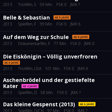
2013
Trickfilm
, S
59 Min.
FSK 0
JMK ?
Belle & Sebastian
AB 8 JAHRE
2013
Spielfilm
, F
99 Min.
FSK 0
JMK 6
Auf dem Weg zur Schule
AB 8 JAHRE
2013
Dokumentarfilm
, F
77 Min.
FSK 0
JMK 0
Die Eiskönigin – Völlig unverfroren
AB 8 JAHRE
2013
Trickfilm
, USA
101 Min.
FSK 0
JMK 6
Aschenbrödel und der gestiefelte
Kater
AB 4 JAHRE
2013
Spielfilm
, D
58 Min.
FSK 0
JMK ?
Das kleine Gespenst (2013)
AB 6 JAHRE
2013
Spielfilm
, D/CH
92 Min.
FSK 0
JMK ?