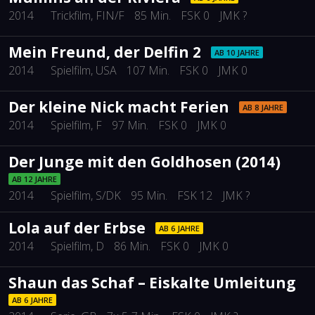
2014
Trickfilm
, FIN/F
85 Min.
FSK 0
JMK ?
Mein Freund, der Delfin 2
AB 10 JAHRE
2014
Spielfilm
, USA
107 Min.
FSK 0
JMK 0
Der kleine Nick macht Ferien
AB 8 JAHRE
2014
Spielfilm
, F
97 Min.
FSK 0
JMK 0
Der Junge mit den Goldhosen (2014)
AB 12 JAHRE
2014
Spielfilm
, S/DK
95 Min.
FSK 12
JMK ?
Lola auf der Erbse
AB 6 JAHRE
2014
Spielfilm
, D
86 Min.
FSK 0
JMK 0
Shaun das Schaf – Eiskalte Umleitung
AB 6 JAHRE