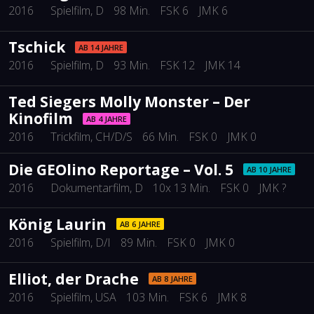
2016
Spielfilm
, D
98 Min.
FSK 6
JMK 6
Tschick
AB 14 JAHRE
2016
Spielfilm
, D
93 Min.
FSK 12
JMK 14
Ted Siegers Molly Monster – Der
Kinofilm
AB 4 JAHRE
2016
Trickfilm
, CH/D/S
66 Min.
FSK 0
JMK 0
Die GEOlino Reportage – Vol. 5
AB 10 JAHRE
2016
Dokumentarfilm
, D
10x 13 Min.
FSK 0
JMK ?
König Laurin
AB 6 JAHRE
2016
Spielfilm
, D/I
89 Min.
FSK 0
JMK 0
Elliot, der Drache
AB 8 JAHRE
2016
Spielfilm
, USA
103 Min.
FSK 6
JMK 8