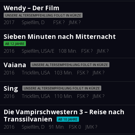
Wendy – Der Film
UNSERE ALTERSEMPFEHLUNG FOLGT IN KÜRZE
2017
Spielfilm
, D
FSK ?
JMK ?
Sieben Minuten nach Mitternacht
AB 12 JAHRE
2016
Spielfilm
, USA/E
108 Min.
FSK ?
JMK ?
Vaiana
UNSERE ALTERSEMPFEHLUNG FOLGT IN KÜRZE
2016
Trickfilm
, USA
103 Min.
FSK ?
JMK ?
Sing
UNSERE ALTERSEMPFEHLUNG FOLGT IN KÜRZE
2016
Trickfilm
, USA
110 Min.
FSK ?
JMK ?
Die Vampirschwestern 3 – Reise nach
Transsilvanien
AB 10 JAHRE
2016
Spielfilm
, D
91 Min.
FSK 0
JMK ?