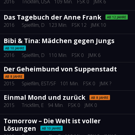
2016
Trickfilm
, USA
109 Min.
FSK 0
JMK 6
Das Tagebuch der Anne Frank
AB 12 JAHRE
2016
Spielfilm
, D
123 Min.
FSK 12
JMK 10
Bibi & Tina: Mädchen gegen Jungs
AB 10 JAHRE
2016
Spielfilm
, D
110 Min.
FSK 0
JMK 6
Der Geheimbund von Suppenstadt
AB 8 JAHRE
2015
Spielfilm
, EST/SF
101 Min.
FSK 0
JMK ?
Einmal Mond und zurück
AB 8 JAHRE
2015
Trickfilm
, E
94 Min.
FSK 0
JMK 0
Tomorrow – Die Welt ist voller
Lösungen
AB 10 JAHRE