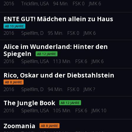
2016
Trickfilm
, USA
94 Min.
FSK 0
JMK 6
ENTE GUT! Mädchen allein zu Haus
AB 10 JAHRE
2016
Spielfilm
, D
95 Min.
FSK 0
JMK 6
Alice im Wunderland: Hinter den
Spiegeln
AB 12 JAHRE
2016
Spielfilm
, USA
113 Min.
FSK 6
JMK 6
Rico, Oskar und der Diebstahlstein
AB 8 JAHRE
2016
Spielfilm
, D
94 Min.
FSK 0
JMK ?
The Jungle Book
AB 12 JAHRE
2016
Spielfilm
, USA
105 Min.
FSK 6
JMK 10
Zoomania
AB 8 JAHRE