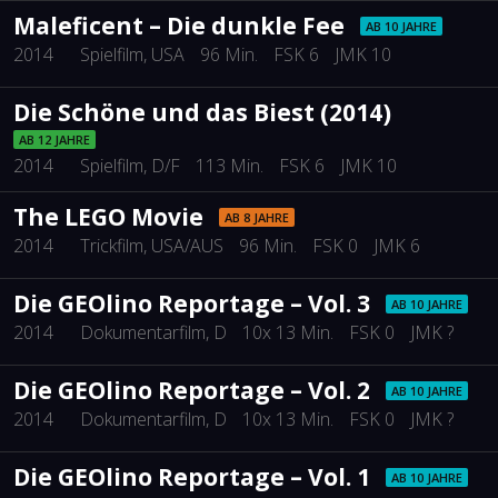
Maleficent – Die dunkle Fee
AB 10 JAHRE
2014
Spielfilm
, USA
96 Min.
FSK 6
JMK 10
Die Schöne und das Biest (2014)
AB 12 JAHRE
2014
Spielfilm
, D/F
113 Min.
FSK 6
JMK 10
The LEGO Movie
AB 8 JAHRE
2014
Trickfilm
, USA/AUS
96 Min.
FSK 0
JMK 6
Die GEOlino Reportage – Vol. 3
AB 10 JAHRE
2014
Dokumentarfilm
, D
10x 13 Min.
FSK 0
JMK ?
Die GEOlino Reportage – Vol. 2
AB 10 JAHRE
2014
Dokumentarfilm
, D
10x 13 Min.
FSK 0
JMK ?
Die GEOlino Reportage – Vol. 1
AB 10 JAHRE