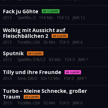
Fack ju Göhte
AB 12 JAHRE
2013
Spielfilm
, D
114 Min.
FSK 12
JMK 12
Wolkig mit Aussicht auf
Fleischbällchen 2
AB 8 JAHRE
2013
Trickfilm
, USA
95 Min.
FSK 0
JMK 6
Sputnik
AB 8 JAHRE
2013
Spielfilm
, D/B/CZ
83 Min.
FSK 0
JMK ?
Tilly und ihre Freunde
AB 4 JAHRE
2013
Serie
, GB/D
52x 12 Min.
FSK 0
JMK ?
Turbo – Kleine Schnecke, großer
Traum
AB 8 JAHRE
2013
Trickfilm
, USA
92 Min.
FSK 0
JMK 6