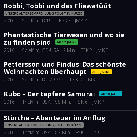
Robbi, Tobbi und das Fliewatüüt
UNSERE ALTERSEMPFEHLUNG FOLGT IN KÜRZE
2016
Spielfilm
, D/B
FSK ?
JMK ?
Phantastische Tierwesen und wo sie
zu finden sind
AB 12 JAHRE
2016
Spielfilm
, GB/USA
? Min.
FSK ?
JMK ?
Pettersson und Findus: Das schönste
Weihnachten überhaupt
AB 6 JAHRE
2016
Spielfilm
, D
79 Min.
FSK 0
JMK ?
Kubo – Der tapfere Samurai
AB 10 JAHRE
2016
Trickfilm
, USA
98 Min.
FSK 6
JMK ?
Störche – Abenteuer im Anflug
UNSERE ALTERSEMPFEHLUNG FOLGT IN KÜRZE
2016
Trickfilm
, USA
87 Min.
FSK ?
JMK ?