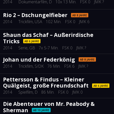
2014
Dokumentarfilm
, D
10x 13 Min.
FSK 0
JMK ?
Rio 2 – Dschungelfieber
AB 8 JAHRE
2014
Trickfilm
, USA
102 Min.
FSK 0
JMK 6
Shaun das Schaf – Außerirdische
Tricks
AB 6 JAHRE
2014
Serie
, GB
7x 5-7 Min.
FSK 0
JMK ?
Johan und der Federkönig
AB 8 JAHRE
2014
Trickfilm
, S/DK
76 Min.
FSK 6
JMK ?
Pettersson & Findus – Kleiner
Quälgeist, große Freundschaft
AB 6 JAHRE
2014
Spielfilm
, D
86 Min.
FSK 0
JMK 0
Die Abenteuer von Mr. Peabody &
Sherman
AB 10 JAHRE