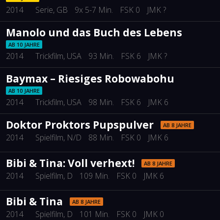
2014
Serie
, GB
9x 5-7 Min.
FSK 0
JMK ?
Manolo und das Buch des Lebens
AB 10 JAHRE
2014
Trickfilm
, USA
93 Min.
FSK 6
JMK ?
Baymax – Riesiges Robowabohu
AB 10 JAHRE
2014
Trickfilm
, USA
98 Min.
FSK 6
JMK 6
Doktor Proktors Pupspulver
AB 8 JAHRE
2014
Spielfilm
, N/D
88 Min.
FSK 0
JMK 6
Bibi & Tina: Voll verhext!
AB 8 JAHRE
2014
Spielfilm
, D
109 Min.
FSK 0
JMK 6
Bibi & Tina
AB 8 JAHRE
2014
Spielfilm
, D
101 Min.
FSK 0
JMK 0