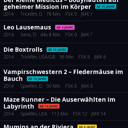
geheimer Mission im Körper
AB 10 JAHRE
2014
Trickfilm
, D
78 Min.
FSK 0
JMK ?
Leo Lausemaus
AB 4 JAHRE
2014
Serie
, D
44x 8 Min.
FSK 0
JMK ?
Die Boxtrolls
AB 10 JAHRE
2014
Trickfilm
, USA/GB
96 Min.
FSK 6
JMK 6
Vampirschwestern 2 – Fledermäuse im
Bauch
AB 10 JAHRE
2014
Spielfilm
, D
90 Min.
FSK 6
JMK 6
Maze Runner – Die Auserwählten im
Labyrinth
AB 14 JAHRE
2014
Spielfilm
, USA
113 Min.
FSK 12
JMK 14
Mumins an der Riviera
AB 6 JAHRE