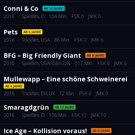
Conni & Co
AB 10 JAHRE
2016
Spielfilm
, D
104 Min.
FSK 0
JMK 0
Pets
AB 6 JAHRE
2016
Trickfilm
, USA
86 Min.
FSK 0
JMK 6
BFG – Big Friendly Giant
AB 8 JAHRE
2016
Spielfilm
, USA/GB/CDN
117 Min.
FSK 0
JMK 6
Mullewapp – Eine schöne Schweinerei
AB 6 JAHRE
2016
Trickfilm
, D/LUX
72 Min.
FSK 0
JMK 0
Smaragdgrün
AB 12 JAHRE
2016
Spielfilm
, D
108 Min.
FSK 12
JMK 10
Ice Age – Kollision voraus!
AB 8 JAHRE