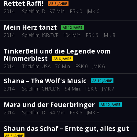
Rettet Raffi!
AB 8 JAHRE
2014
Spielfilm
, D
97 Min.
FSK 0
JMK 6
Mein Herz tanzt
AB 12 JAHRE
2014
Spielfilm
, ISR/D/F
104 Min.
FSK 6
JMK 8
TinkerBell und die Legende vom
Nimmerbiest
AB 6 JAHRE
2014
Trickfilm
, USA
76 Min.
FSK 0
JMK 6
Shana – The Wolf's Music
AB 10 JAHRE
2014
Spielfilm
, CH/CDN
94 Min.
FSK 6
JMK ?
Mara und der Feuerbringer
AB 10 JAHRE
2014
Spielfilm
, D
94 Min.
FSK 6
JMK 8
Shaun das Schaf – Ernte gut, alles gut
AB 6 JAHRE