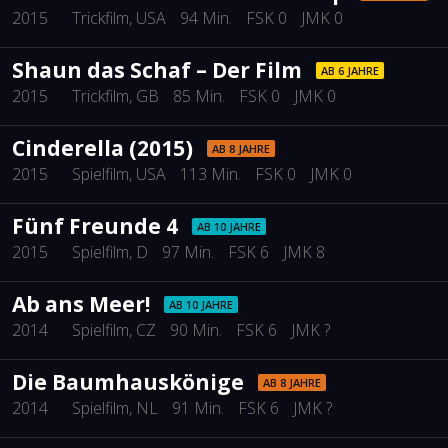
2015
Trickfilm
, USA
94 Min.
FSK 0
JMK 0
Shaun das Schaf – Der Film
AB 6 JAHRE
2015
Trickfilm
, GB
85 Min.
FSK 0
JMK 0
Cinderella (2015)
AB 8 JAHRE
2015
Spielfilm
, USA
113 Min.
FSK 0
JMK 0
Fünf Freunde 4
AB 10 JAHRE
2015
Spielfilm
, D
97 Min.
FSK 6
JMK 8
Ab ans Meer!
AB 10 JAHRE
2014
Spielfilm
, CZ
90 Min.
FSK 6
JMK ?
Die Baumhauskönige
AB 8 JAHRE
2014
Spielfilm
, NL
91 Min.
FSK 6
JMK ?