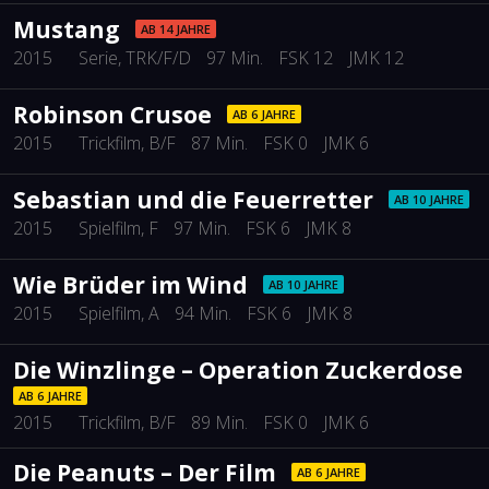
Mustang
AB 14 JAHRE
2015
Serie
, TRK/F/D
97 Min.
FSK 12
JMK 12
Robinson Crusoe
AB 6 JAHRE
2015
Trickfilm
, B/F
87 Min.
FSK 0
JMK 6
Sebastian und die Feuerretter
AB 10 JAHRE
2015
Spielfilm
, F
97 Min.
FSK 6
JMK 8
Wie Brüder im Wind
AB 10 JAHRE
2015
Spielfilm
, A
94 Min.
FSK 6
JMK 8
Die Winzlinge – Operation Zuckerdose
AB 6 JAHRE
2015
Trickfilm
, B/F
89 Min.
FSK 0
JMK 6
Die Peanuts – Der Film
AB 6 JAHRE