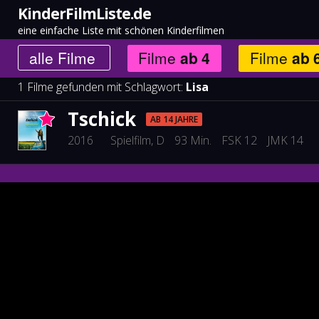
KinderFilmListe.de
eine einfache Liste mit schönen Kinderfilmen
alle
Filme
Filme
ab
4
Filme
ab
1 Filme gefunden mit Schlagwort:
Lisa
Tschick
AB 14 JAHRE
2016
Spielfilm
, D
93 Min.
FSK 12
JMK 14