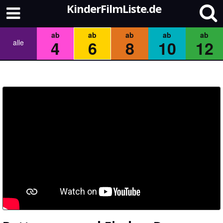
KinderFilmListe.de
ab
ab
ab
ab
ab
4
6
8
10
12
alle