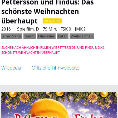
Pettersson und Findus: Das
schönste Weihnachten
überhaupt
AB 6 JAHRE
2016
Spielfilm
, D
79 Min.
FSK 0
JMK ?
alter Mann
Baum
Filmreihe
Kater
Weihnachten
SUCHE NACH ÄHNLICHEN FILMEN WIE PETTERSSON UND FINDUS: DAS
SCHÖNSTE WEIHNACHTEN ÜBERHAUPT
Wikipedia
Offizielle Filmwebseite