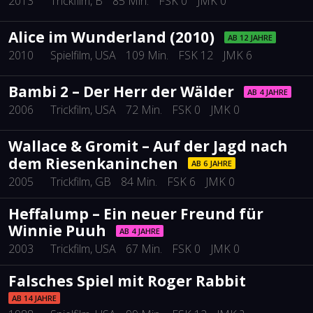
2013
Trickfilm
, B
85 Min.
FSK 0
JMK 0
Alice im Wunderland (2010)
AB 12 JAHRE
2010
Spielfilm
, USA
109 Min.
FSK 12
JMK 6
Bambi 2 – Der Herr der Wälder
AB 4 JAHRE
2006
Trickfilm
, USA
72 Min.
FSK 0
JMK 0
Wallace & Gromit – Auf der Jagd nach
dem Riesenkaninchen
AB 6 JAHRE
2005
Trickfilm
, GB
84 Min.
FSK 6
JMK 0
Heffalump – Ein neuer Freund für
Winnie Puuh
AB 4 JAHRE
2003
Trickfilm
, USA
67 Min.
FSK 0
JMK 0
Falsches Spiel mit Roger Rabbit
AB 14 JAHRE