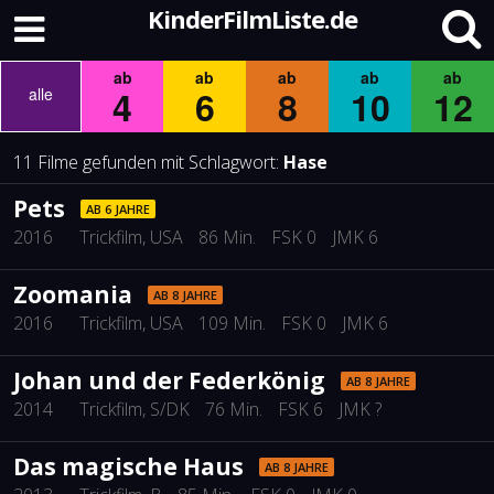
KinderFilmListe.de
ab
ab
ab
ab
ab
4
6
8
10
12
alle
11 Filme gefunden mit Schlagwort:
Hase
Pets
AB 6 JAHRE
2016
Trickfilm
, USA
86 Min.
FSK 0
JMK 6
Zoomania
AB 8 JAHRE
2016
Trickfilm
, USA
109 Min.
FSK 0
JMK 6
Johan und der Federkönig
AB 8 JAHRE
2014
Trickfilm
, S/DK
76 Min.
FSK 6
JMK ?
Das magische Haus
AB 8 JAHRE