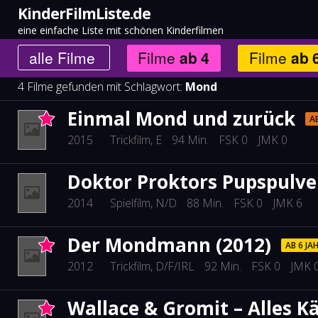
KinderFilmListe.de
eine einfache Liste mit schönen Kinderfilmen
alle
Filme
Filme
ab
4
Filme
ab
4 Filme gefunden mit Schlagwort:
Mond
Einmal Mond und zurück
AB
2015
Trickfilm
, E
94 Min.
FSK 0
JMK 0
Doktor Proktors Pupspulve
2014
Spielfilm
, N/D
88 Min.
FSK 0
JMK 6
Der Mondmann (2012)
AB 6 JA
2012
Trickfilm
, D/F/IRL
92 Min.
FSK 0
JMK 
Wallace & Gromit – Alles K