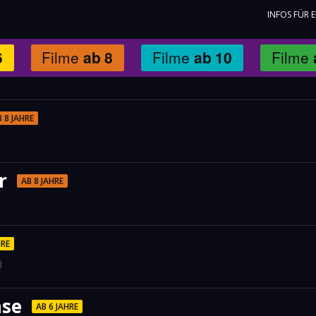
INFOS FÜR 
6
Filme
ab
8
Filme
ab
10
Filme
 8 JAHRE
r
AB 8 JAHRE
HRE
0
äse
AB 6 JAHRE