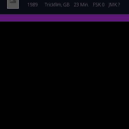
1989
Trickfilm
, GB
23 Min.
FSK 0
JMK ?