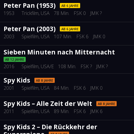
Peter Pan (1953)
AB 6 JAHRE
1953
Trickfilm
, USA
78 Min.
FSK 0
JMK ?
Peter Pan (2003)
AB 6 JAHRE
2003
Spielfilm
, USA
107 Min.
FSK 6
JMK 0
Sieben Minuten nach Mitternacht
AB 12 JAHRE
2016
Spielfilm
, USA/E
108 Min.
FSK ?
JMK ?
Spy Kids
AB 8 JAHRE
2001
Spielfilm
, USA
84 Min.
FSK 6
JMK 0
Spy Kids – Alle Zeit der Welt
AB 8 JAHRE
2011
Spielfilm
, USA
89 Min.
FSK 6
JMK 6
Spy Kids 2 – Die Rückkehr der