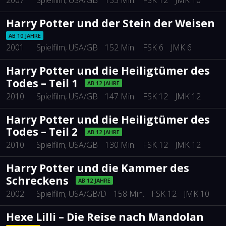
Harry Potter und der Stein der Weisen
AB 10 JAHRE
2001
Spielfilm
, USA/GB
152 Min.
FSK 6
JMK 6
Harry Potter und die Heiligtümer des
Todes – Teil 1
AB 12 JAHRE
2010
Spielfilm
, USA/GB
147 Min.
FSK 12
JMK 12
Harry Potter und die Heiligtümer des
Todes – Teil 2
AB 12 JAHRE
2010
Spielfilm
, USA/GB
130 Min.
FSK 12
JMK 12
Harry Potter und die Kammer des
Schreckens
AB 12 JAHRE
2002
Spielfilm
, USA/GB/D
158 Min.
FSK 12
JMK 10
Hexe Lilli – Die Reise nach Mandolan