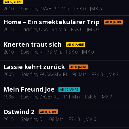
AB 6 JAHRE
2010
Spielfilm
, D/A/E
91 Min.
FSK 0
JMK 6
Home – Ein smektakulärer Trip
AB 8 JAHRE
2015
Trickfilm
, USA
94 Min.
FSK 0
JMK 0
Knerten traut sich
AB 6 JAHRE
2010
Spielfilm
, N
75 Min.
FSK 0
JMK 0
Lassie kehrt zurück
AB 8 JAHRE
2005
Spielfilm
, F/USA/GB/IRL
96 Min.
FSK 0
JMK ?
Mein Freund Joe
AB 10 JAHRE
1996
Spielfilm
, D/GB/IRL
111 Min.
FSK 6
JMK ?
Ostwind 2
AB 8 JAHRE
2015
Spielfilm
, D
108 Min.
FSK 0
JMK 6