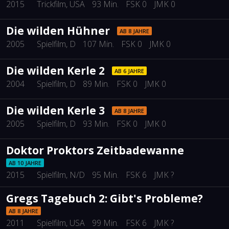
2015
Trickfilm
, USA
93 Min.
FSK 0
JMK 0
Die wilden Hühner
AB 8 JAHRE
2005
Spielfilm
, D
107 Min.
FSK 0
JMK 0
Die wilden Kerle 2
AB 6 JAHRE
2004
Spielfilm
, D
89 Min.
FSK 0
JMK 0
Die wilden Kerle 3
AB 8 JAHRE
2005
Spielfilm
, D
93 Min.
FSK 0
JMK 0
Doktor Proktors Zeitbadewanne
AB 10 JAHRE
2015
Spielfilm
, N/D
95 Min.
FSK 6
JMK ?
Gregs Tagebuch 2: Gibt's Probleme?
AB 8 JAHRE
2011
Spielfilm
, USA
99 Min.
FSK 6
JMK ?