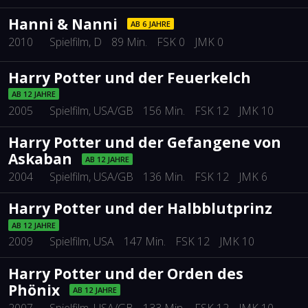
Hanni & Nanni
AB 6 JAHRE
2010
Spielfilm
, D
89 Min.
FSK 0
JMK 0
Harry Potter und der Feuerkelch
AB 12 JAHRE
2005
Spielfilm
, USA/GB
156 Min.
FSK 12
JMK 10
Harry Potter und der Gefangene von
Askaban
AB 12 JAHRE
2004
Spielfilm
, USA/GB
136 Min.
FSK 12
JMK 6
Harry Potter und der Halbblutprinz
AB 12 JAHRE
2009
Spielfilm
, USA
147 Min.
FSK 12
JMK 10
Harry Potter und der Orden des
Phönix
AB 12 JAHRE
2007
Spielfilm
, USA/GB
133 Min.
FSK 12
JMK 10