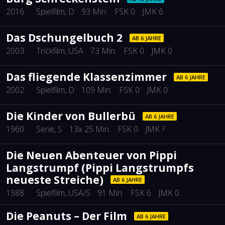
2016
Spielfilm
, D
93 Min.
FSK 0
JMK 6
Das Dschungelbuch 2
AB 6 JAHRE
2003
Trickfilm
, USA
73 Min.
FSK 0
JMK 0
Das fliegende Klassenzimmer
AB 6 JAHRE
2002
Spielfilm
, D
109 Min.
FSK 0
JMK 0
Die Kinder von Bullerbü
AB 6 JAHRE
1960
Serie
, S
13x 25 Min.
FSK 0
JMK ?
Die Neuen Abenteuer von Pippi
Langstrumpf (Pippi Langstrumpfs
neueste Streiche)
AB 6 JAHRE
1988
Spielfilm
, USA/S
91 Min.
FSK 6
JMK 0
Die Peanuts – Der Film
AB 6 JAHRE