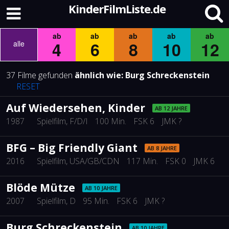
KinderFilmListe.de
ab
ab
ab
ab
ab
4
6
8
10
12
alle
37 Filme gefunden
ähnlich wie:
Burg Schreckenstein
RESET
Auf Wiedersehen, Kinder
AB 12 JAHRE
1987
Spielfilm
, F/D/I
100 Min.
FSK 6
JMK ?
BFG – Big Friendly Giant
AB 8 JAHRE
2016
Spielfilm
, USA/GB/CDN
117 Min.
FSK 0
JMK 6
Blöde Mütze
AB 10 JAHRE
2007
Spielfilm
, D
95 Min.
FSK 6
JMK ?
Burg Schreckenstein
AB 10 JAHRE