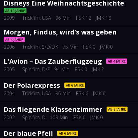
Disneys Eine Weihnachtsgeschichte
AB 12 JAHRE
2009
Trickfilm
, USA
96 Min.
FSK 12
JMK 10
Morgen, Findus, wird’s was geben
AB 4 JAHRE
2006
Trickfilm
, S/D/DK
75 Min.
FSK 0
JMK 0
L'Avion – Das Zauberflugzeug
AB 4 JAHRE
2005
Spielfilm
, D/F
94 Min.
FSK 0
JMK ?
Der Polarexpress
AB 6 JAHRE
2004
Trickfilm
, USA
96 Min.
FSK 6
JMK 0
Das fliegende Klassenzimmer
AB 6 JAHRE
2002
Spielfilm
, D
109 Min.
FSK 0
JMK 0
Der blaue Pfeil
AB 6 JAHRE