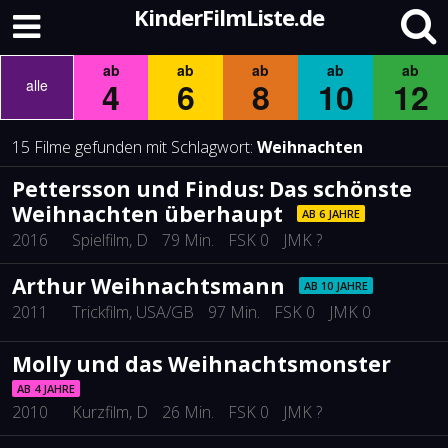
KinderFilmListe.de
ab
ab
ab
ab
ab
4
6
8
10
12
alle
15 Filme gefunden mit Schlagwort:
Weihnachten
Pettersson und Findus: Das schönste
Weihnachten überhaupt
AB 6 JAHRE
2016
Spielfilm
, D
79 Min.
FSK 0
JMK ?
Arthur Weihnachtsmann
AB 10 JAHRE
2011
Trickfilm
, USA/GB
97 Min.
FSK 0
JMK 0
Molly und das Weihnachtsmonster
AB 4 JAHRE
2010
Kurzfilm
, D
26 Min.
FSK 0
JMK ?