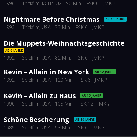
1996
Trickfilm
, I/CH/LUX
90 Min.
FSK 0
JMK ?
Nightmare Before Christmas
AB 10 JAHRE
1993
Trickfilm
, USA
73 Min.
FSK 6
JMK ?
Die Muppets-Weihnachtsgeschichte
AB 6 JAHRE
1992
Spielfilm
, USA
82 Min.
FSK 0
JMK ?
Kevin – Allein in New York
AB 12 JAHRE
1992
Spielfilm
, USA
120 Min.
FSK 6
JMK ?
Kevin – Allein zu Haus
AB 12 JAHRE
1990
Spielfilm
, USA
103 Min.
FSK 12
JMK ?
Schöne Bescherung
AB 10 JAHRE
1989
Spielfilm
, USA
93 Min.
FSK 6
JMK ?