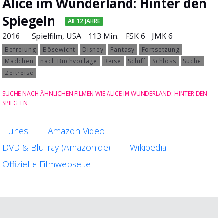
Alice im Wunderland: Hinter den
Spiegeln
AB 12 JAHRE
2016
Spielfilm
, USA
113 Min.
FSK 6
JMK 6
Befreiung
Bösewicht
Disney
Fantasy
Fortsetzung
Mädchen
nach Buchvorlage
Reise
Schiff
Schloss
Suche
Zeitreise
SUCHE NACH ÄHNLICHEN FILMEN WIE ALICE IM WUNDERLAND: HINTER DEN
SPIEGELN
iTunes
Amazon Video
DVD & Blu-ray (Amazon.de)
Wikipedia
Offizielle Filmwebseite