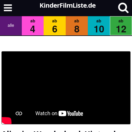
KinderFilmListe.de
ab
ab
ab
ab
ab
4
6
8
10
12
alle