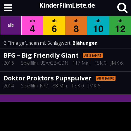
KinderFilmListe.de
ab
ab
ab
ab
ab
4
6
8
10
12
alle
2 Filme gefunden mit Schlagwort:
Blähungen
BFG – Big Friendly Giant
AB 8 JAHRE
2016
Spielfilm
, USA/GB/CDN
117 Min.
FSK 0
JMK 6
Doktor Proktors Pupspulver
AB 8 JAHRE
2014
Spielfilm
, N/D
88 Min.
FSK 0
JMK 6