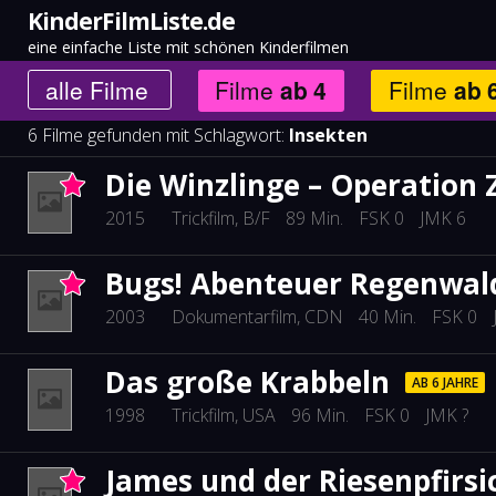
KinderFilmListe.de
eine einfache Liste mit schönen Kinderfilmen
alle
Filme
Filme
ab
4
Filme
ab
6 Filme gefunden mit Schlagwort:
Insekten
Die Winzlinge – Operation
2015
Trickfilm
, B/F
89 Min.
FSK 0
JMK 6
Bugs! Abenteuer Regenwal
2003
Dokumentarfilm
, CDN
40 Min.
FSK 0
Das große Krabbeln
AB 6 JAHRE
1998
Trickfilm
, USA
96 Min.
FSK 0
JMK ?
James und der Riesenpfirsi