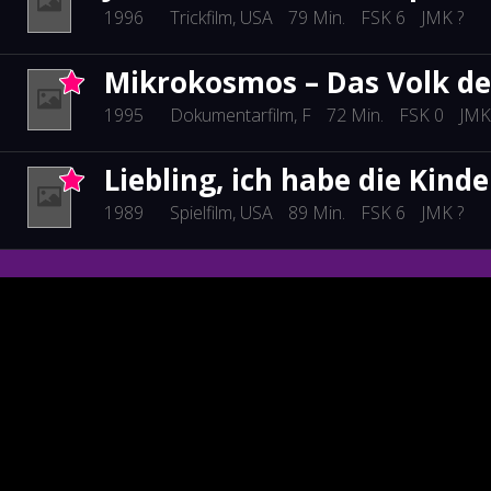
1996
Trickfilm
, USA
79 Min.
FSK 6
JMK ?
Mikrokosmos – Das Volk de
1995
Dokumentarfilm
, F
72 Min.
FSK 0
JMK
Liebling, ich habe die Kin
1989
Spielfilm
, USA
89 Min.
FSK 6
JMK ?