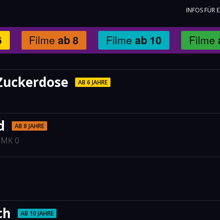
INFOS FÜR 
6
Filme
ab
8
Filme
ab
10
Filme
 Zuckerdose
AB 6 JAHRE
d
AB 8 JAHRE
JMK 0
ch
AB 10 JAHRE