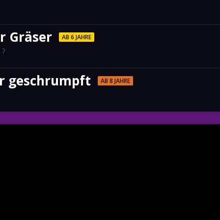
r Gräser
AB 6 JAHRE
 ?
der geschrumpft
AB 8 JAHRE