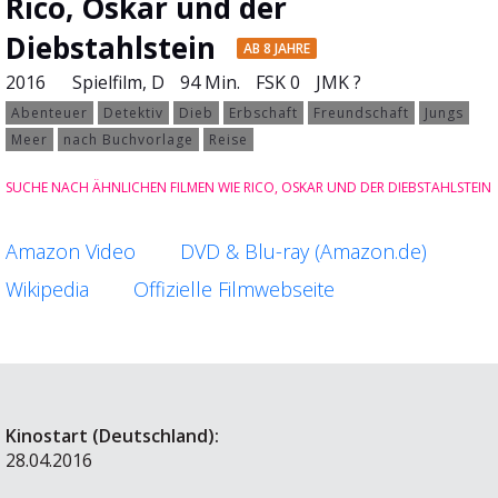
Rico, Oskar und der
Diebstahlstein
AB 8 JAHRE
2016
Spielfilm
, D
94 Min.
FSK 0
JMK ?
Abenteuer
Detektiv
Dieb
Erbschaft
Freundschaft
Jungs
Meer
nach Buchvorlage
Reise
SUCHE NACH ÄHNLICHEN FILMEN WIE RICO, OSKAR UND DER DIEBSTAHLSTEIN
Amazon Video
DVD & Blu-ray (Amazon.de)
Wikipedia
Offizielle Filmwebseite
Kinostart (Deutschland):
28.04.2016