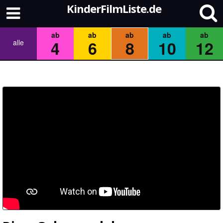
KinderFilmListe.de
ab
ab
ab
ab
ab
4
6
8
10
12
alle