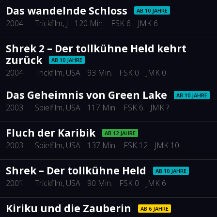
Das wandelnde Schloss
AB 10 JAHRE
2004
Trickfilm
, J
120 Min.
FSK 6
JMK 6
Shrek 2 – Der tollkühne Held kehrt
zurück
AB 10 JAHRE
2004
Trickfilm
, USA
93 Min.
FSK 0
JMK 0
Das Geheimnis von Green Lake
AB 10 JAHRE
2003
Spielfilm
, USA
117 Min.
FSK 6
JMK ?
Fluch der Karibik
AB 12 JAHRE
2003
Spielfilm
, USA
137 Min.
FSK 12
JMK 10
Shrek – Der tollkühne Held
AB 10 JAHRE
2001
Trickfilm
, USA
90 Min.
FSK 0
JMK 6
Kiriku und die Zauberin
AB 6 JAHRE