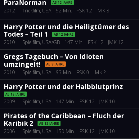
ParaNorman
AB 12 JAHRE
2012
Trickfilm
, USA
92 Min.
FSK 12
JMK 8
Harry Potter und die Heiligtümer des
Todes – Teil 1
AB 12 JAHRE
2010
Spielfilm
, USA/GB
147 Min.
FSK 12
JMK 12
Gregs Tagebuch – Von Idioten
umzingelt!
AB 8 JAHRE
2010
Spielfilm
, USA
93 Min.
FSK 0
JMK ?
Harry Potter und der Halbblutprinz
AB 12 JAHRE
2009
Spielfilm
, USA
147 Min.
FSK 12
JMK 10
Pirates of the Caribbean – Fluch der
Karibik 2
AB 12 JAHRE
2006
Spielfilm
, USA
150 Min.
FSK 12
JMK 10