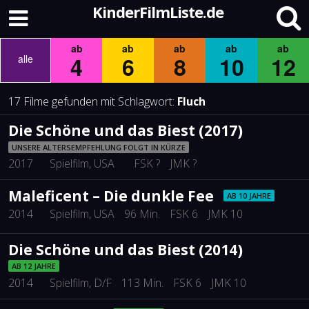
KinderFilmListe.de
ab
ab
ab
ab
ab
4
6
8
10
12
alle
17 Filme gefunden mit Schlagwort:
Fluch
Die Schöne und das Biest (2017)
UNSERE ALTERSEMPFEHLUNG FOLGT IN KÜRZE
2017
Spielfilm
, USA
FSK ?
JMK ?
Maleficent – Die dunkle Fee
AB 10 JAHRE
2014
Spielfilm
, USA
96 Min.
FSK 6
JMK 10
Die Schöne und das Biest (2014)
AB 12 JAHRE
2014
Spielfilm
, D/F
113 Min.
FSK 6
JMK 10