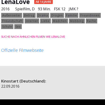
LenaLove
AB 14 JAHRE
2016
Spielfilm
, D
93 Min.
FSK 12
JMK ?
Außenseiter
Betrug
Drama
Drogen
Familie
Freundinnen
Freundschaft
Internet
Liebe
Mädchen
Mobbing
Rache
Schule
Sex
SUCHE NACH ÄHNLICHEN FILMEN WIE LENALOVE
Offizielle Filmwebseite
Kinostart (Deutschland):
22.09.2016