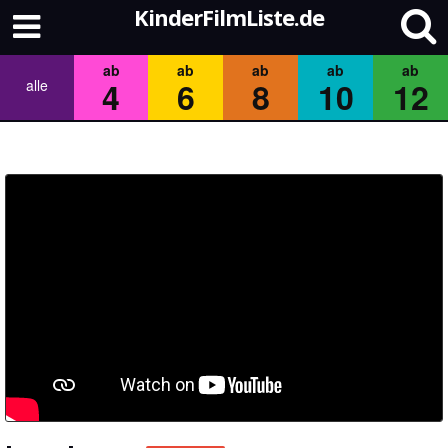
KinderFilmListe.de
ab
ab
ab
ab
ab
4
6
8
10
12
alle