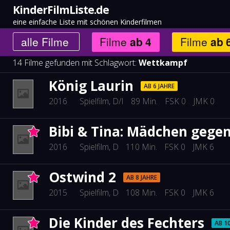
KinderFilmListe.de
eine einfache Liste mit schönen Kinderfilmen
alle
Filme
Filme
ab
4
Filme
ab
14 Filme gefunden mit Schlagwort:
Wettkampf
König Laurin
AB 6 JAHRE
2016
Spielfilm
, D/I
89 Min.
FSK 0
JMK 0
Bibi & Tina: Mädchen gege
2016
Spielfilm
, D
110 Min.
FSK 0
JMK 6
Ostwind 2
AB 8 JAHRE
2015
Spielfilm
, D
108 Min.
FSK 0
JMK 6
Die Kinder des Fechters
AB 1