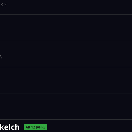
K ?
6
kelch
AB 12 JAHRE