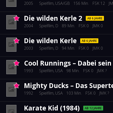
2005
Spielfilm
, USA/GB
156 Min.
FSK 12
JM
Die wilden Kerle 2
AB 6 JAHRE
2004
Spielfilm
, D
89 Min.
FSK 0
JMK 0
Die wilden Kerle
AB 6 JAHRE
2003
Spielfilm
, D
94 Min.
FSK 0
JMK 0
Cool Runnings – Dabei sein 
1993
Spielfilm
, USA
98 Min.
FSK 0
JMK ?
Mighty Ducks – Das Super
1992
Spielfilm
, USA
103 Min.
FSK 0
JMK ?
Karate Kid (1984)
AB 12 JAHRE