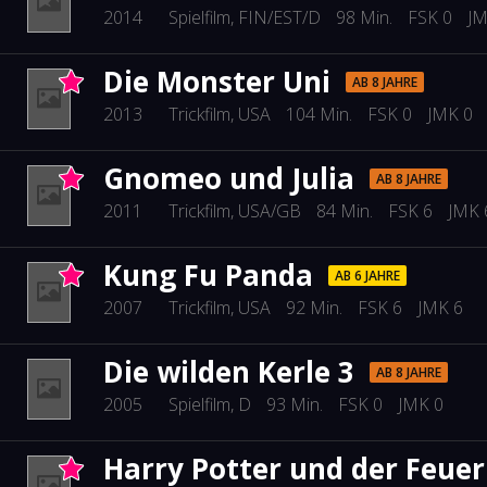
2014
Spielfilm
, FIN/EST/D
98 Min.
FSK 0
JM
Die Monster Uni
AB 8 JAHRE
2013
Trickfilm
, USA
104 Min.
FSK 0
JMK 0
Gnomeo und Julia
AB 8 JAHRE
2011
Trickfilm
, USA/GB
84 Min.
FSK 6
JMK 
Kung Fu Panda
AB 6 JAHRE
2007
Trickfilm
, USA
92 Min.
FSK 6
JMK 6
Die wilden Kerle 3
AB 8 JAHRE
2005
Spielfilm
, D
93 Min.
FSK 0
JMK 0
Harry Potter und der Feuer