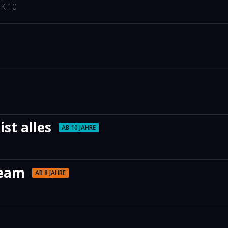
K 10
ist alles
AB 10 JAHRE
team
AB 8 JAHRE