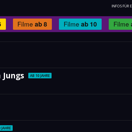
INFOS FÜR 
6
Filme
ab
8
Filme
ab
10
Filme
n Jungs
AB 10 JAHRE
0 JAHRE