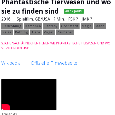
Phantastische Tierwesen und wo
sie zu finden sind
AB 12 JAHRE
2016
Spielfilm
, GB/USA
? Min.
FSK ?
JMK ?
Bedrohung
Dämonen
Fantasy
Großstadt
Magie
Mann
Reise
Rettung
Tiere
Vogel
Zauberer
SUCHE NACH ÄHNLICHEN FILMEN WIE PHANTASTISCHE TIERWESEN UND WO
SIE ZU FINDEN SIND
Wikipedia
Offizielle Filmwebseite
Trailer #2