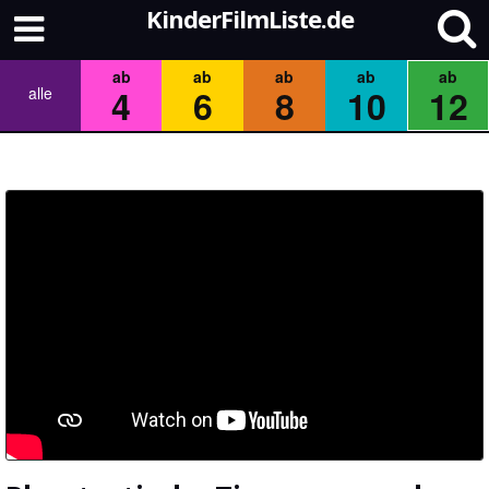
KinderFilmListe.de
ab
ab
ab
ab
ab
4
6
8
10
12
alle