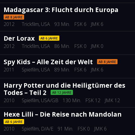
Madagascar 3: Flucht durch Europa
AB 8 JAHRE
2012
Trickfilm
, USA
93 Min.
FSK 6
JMK 6
Der Lorax
AB 6 JAHRE
2012
Trickfilm
, USA
86 Min.
FSK 0
JMK 0
Spy Kids – Alle Zeit der Welt
AB 8 JAHRE
2011
Spielfilm
, USA
89 Min.
FSK 6
JMK 6
Harry Potter und die Heiligtümer des
Todes – Teil 2
AB 12 JAHRE
2010
Spielfilm
, USA/GB
130 Min.
FSK 12
JMK 12
Hexe Lilli – Die Reise nach Mandolan
AB 6 JAHRE
2010
Spielfilm
, D/A/E
91 Min.
FSK 0
JMK 6