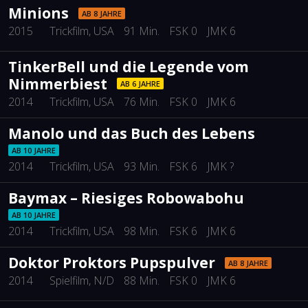
Minions
AB 8 JAHRE
2015
Trickfilm
, USA
91 Min.
FSK 0
JMK 6
TinkerBell und die Legende vom
Nimmerbiest
AB 6 JAHRE
2014
Trickfilm
, USA
76 Min.
FSK 0
JMK 6
Manolo und das Buch des Lebens
AB 10 JAHRE
2014
Trickfilm
, USA
93 Min.
FSK 6
JMK ?
Baymax – Riesiges Robowabohu
AB 10 JAHRE
2014
Trickfilm
, USA
98 Min.
FSK 6
JMK 6
Doktor Proktors Pupspulver
AB 8 JAHRE
2014
Spielfilm
, N/D
88 Min.
FSK 0
JMK 6