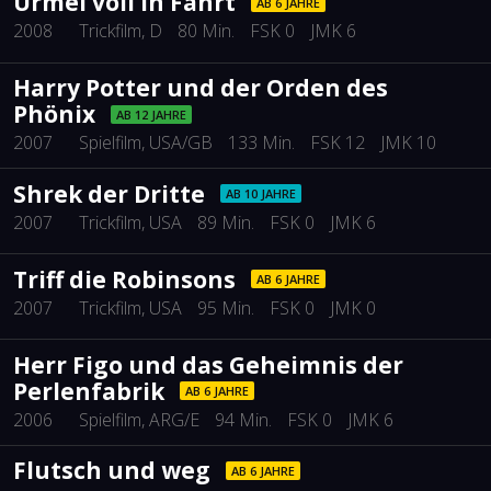
Urmel voll in Fahrt
AB 6 JAHRE
2008
Trickfilm
, D
80 Min.
FSK 0
JMK 6
Harry Potter und der Orden des
Phönix
AB 12 JAHRE
2007
Spielfilm
, USA/GB
133 Min.
FSK 12
JMK 10
Shrek der Dritte
AB 10 JAHRE
2007
Trickfilm
, USA
89 Min.
FSK 0
JMK 6
Triff die Robinsons
AB 6 JAHRE
2007
Trickfilm
, USA
95 Min.
FSK 0
JMK 0
Herr Figo und das Geheimnis der
Perlenfabrik
AB 6 JAHRE
2006
Spielfilm
, ARG/E
94 Min.
FSK 0
JMK 6
Flutsch und weg
AB 6 JAHRE