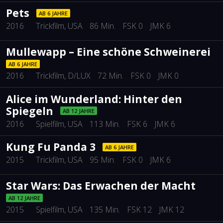
Pets
AB 6 JAHRE
2016
Trickfilm
, USA
86 Min.
FSK 0
JMK 6
Mullewapp – Eine schöne Schweinerei
AB 6 JAHRE
2016
Trickfilm
, D/LUX
72 Min.
FSK 0
JMK 0
Alice im Wunderland: Hinter den
Spiegeln
AB 12 JAHRE
2016
Spielfilm
, USA
113 Min.
FSK 6
JMK 6
Kung Fu Panda 3
AB 6 JAHRE
2015
Trickfilm
, USA
95 Min.
FSK 0
JMK 6
Star Wars: Das Erwachen der Macht
AB 12 JAHRE
2015
Spielfilm
, USA
135 Min.
FSK 12
JMK 12