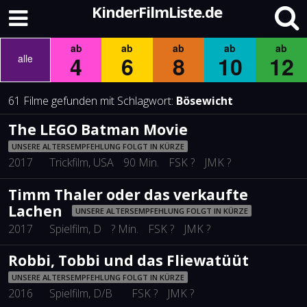
KinderFilmListe.de
ab
ab
ab
ab
ab
4
6
8
10
12
alle
61 Filme gefunden mit Schlagwort:
Bösewicht
The LEGO Batman Movie
UNSERE ALTERSEMPFEHLUNG FOLGT IN KÜRZE
2017
Trickfilm
, USA
90 Min.
FSK ?
JMK ?
Timm Thaler oder das verkaufte
Lachen
UNSERE ALTERSEMPFEHLUNG FOLGT IN KÜRZE
2017
Spielfilm
, D
? Min.
FSK ?
JMK ?
Robbi, Tobbi und das Fliewatüüt
UNSERE ALTERSEMPFEHLUNG FOLGT IN KÜRZE
2016
Spielfilm
, D/B
FSK ?
JMK ?