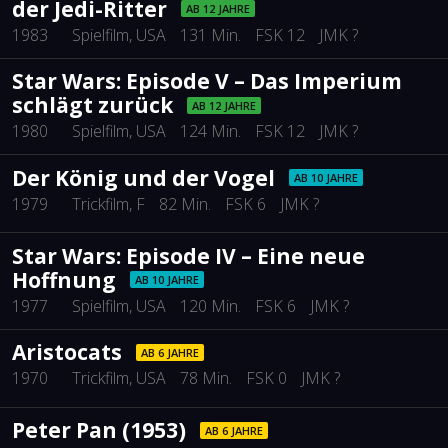
der Jedi-Ritter
AB 12 JAHRE
1983
Spielfilm
, USA
131 Min.
FSK 12
JMK ?
Star Wars: Episode V – Das Imperium
schlägt zurück
AB 12 JAHRE
1980
Spielfilm
, USA
124 Min.
FSK 12
JMK ?
Der König und der Vogel
AB 10 JAHRE
1979
Trickfilm
, F
82 Min.
FSK 6
JMK ?
Star Wars: Episode IV – Eine neue
Hoffnung
AB 10 JAHRE
1977
Spielfilm
, USA
120 Min.
FSK 6
JMK ?
Aristocats
AB 6 JAHRE
1970
Trickfilm
, USA
78 Min.
FSK 0
JMK ?
Peter Pan (1953)
AB 6 JAHRE