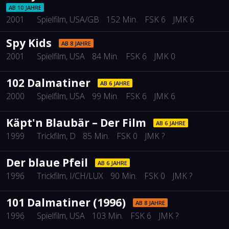
AB 10 JAHRE
2001
Spielfilm
, USA/GB
152 Min.
FSK 6
JMK 6
Spy Kids
AB 8 JAHRE
2001
Spielfilm
, USA
84 Min.
FSK 6
JMK 0
102 Dalmatiner
AB 6 JAHRE
2000
Spielfilm
, USA
99 Min.
FSK 6
JMK 6
Käpt'n Blaubär – Der Film
AB 6 JAHRE
1999
Trickfilm
, D
85 Min.
FSK 0
JMK ?
Der blaue Pfeil
AB 6 JAHRE
1996
Trickfilm
, I/CH/LUX
90 Min.
FSK 0
JMK ?
101 Dalmatiner (1996)
AB 8 JAHRE
1996
Spielfilm
, USA
103 Min.
FSK 6
JMK ?