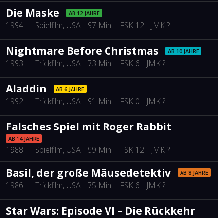
Die Maske
AB 12 JAHRE
1994
Spielfilm
, USA
97 Min.
FSK 12
JMK ?
Nightmare Before Christmas
AB 10 JAHRE
1993
Trickfilm
, USA
73 Min.
FSK 6
JMK ?
Aladdin
AB 6 JAHRE
1992
Trickfilm
, USA
91 Min.
FSK 0
JMK ?
Falsches Spiel mit Roger Rabbit
AB 14 JAHRE
1988
Spielfilm
, USA
99 Min.
FSK 12
JMK ?
Basil, der große Mäusedetektiv
AB 8 JAHRE
1986
Trickfilm
, USA
75 Min.
FSK 6
JMK ?
Star Wars: Episode VI – Die Rückkehr