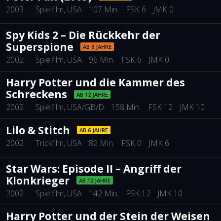
2003
Spielfilm
, USA
107 Min.
FSK 6
JMK 0
Spy Kids 2 – Die Rückkehr der
Superspione
AB 8 JAHRE
2002
Spielfilm
, USA
96 Min.
FSK 6
JMK 0
Harry Potter und die Kammer des
Schreckens
AB 12 JAHRE
2002
Spielfilm
, USA/GB/D
158 Min.
FSK 12
JMK 10
Lilo & Stitch
AB 6 JAHRE
2002
Trickfilm
, USA
82 Min.
FSK 0
JMK 6
Star Wars: Episode II – Angriff der
Klonkrieger
AB 12 JAHRE
2002
Spielfilm
, USA
142 Min.
FSK 12
JMK 10
Harry Potter und der Stein der Weisen