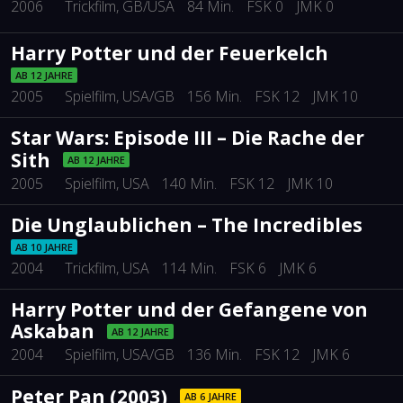
2006
Trickfilm
, GB/USA
84 Min.
FSK 0
JMK 0
Harry Potter und der Feuerkelch
AB 12 JAHRE
2005
Spielfilm
, USA/GB
156 Min.
FSK 12
JMK 10
Star Wars: Episode III – Die Rache der
Sith
AB 12 JAHRE
2005
Spielfilm
, USA
140 Min.
FSK 12
JMK 10
Die Unglaublichen – The Incredibles
AB 10 JAHRE
2004
Trickfilm
, USA
114 Min.
FSK 6
JMK 6
Harry Potter und der Gefangene von
Askaban
AB 12 JAHRE
2004
Spielfilm
, USA/GB
136 Min.
FSK 12
JMK 6
Peter Pan (2003)
AB 6 JAHRE