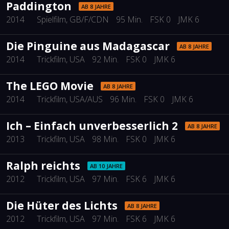
Paddington
AB 8 JAHRE
2014
Spielfilm
, GB/F/CDN
95 Min.
FSK 0
JMK 6
Die Pinguine aus Madagascar
AB 8 JAHRE
2014
Trickfilm
, USA
92 Min.
FSK 0
JMK 6
The LEGO Movie
AB 8 JAHRE
2014
Trickfilm
, USA/AUS
96 Min.
FSK 0
JMK 6
Ich – Einfach unverbesserlich 2
AB 8 JAHRE
2013
Trickfilm
, USA
98 Min.
FSK 0
JMK 6
Ralph reichts
AB 10 JAHRE
2012
Trickfilm
, USA
97 Min.
FSK 6
JMK 6
Die Hüter des Lichts
AB 8 JAHRE
2012
Trickfilm
, USA
97 Min.
FSK 6
JMK 6