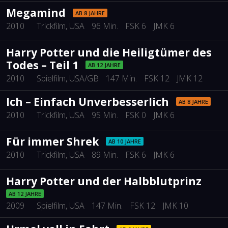
Megamind
AB 8 JAHRE
2010
Trickfilm
, USA
96 Min.
FSK 6
JMK 6
Harry Potter und die Heiligtümer des
Todes – Teil 1
AB 12 JAHRE
2010
Spielfilm
, USA/GB
147 Min.
FSK 12
JMK 12
Ich – Einfach Unverbesserlich
AB 8 JAHRE
2010
Trickfilm
, USA
95 Min.
FSK 0
JMK 6
Für immer Shrek
AB 10 JAHRE
2010
Trickfilm
, USA
89 Min.
FSK 6
JMK 6
Harry Potter und der Halbblutprinz
AB 12 JAHRE
2009
Spielfilm
, USA
147 Min.
FSK 12
JMK 10