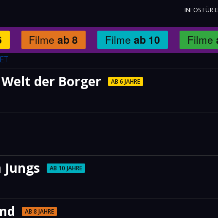
INFOS FÜR 
6
Filme
ab
8
Filme
ab
10
Filme
ET
 Welt der Borger
AB 6 JAHRE
n Jungs
AB 10 JAHRE
and
AB 8 JAHRE