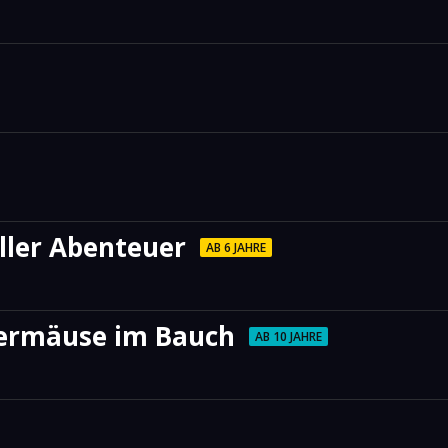
ller Abenteuer
AB 6 JAHRE
dermäuse im Bauch
AB 10 JAHRE