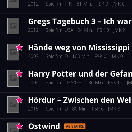
2012
Spielfilm
, FIN
81 Min.
FSK 0
JMK 0
Gregs Tagebuch 3 – Ich war
2012
Spielfilm
, USA
94 Min.
FSK 0
JMK ?
Hände weg von Mississippi
2007
Spielfilm
, D
100 Min.
FSK 0
JMK 0
Harry Potter und der Gefa
2004
Spielfilm
, USA/GB
136 Min.
FSK 12
JM
Hördur – Zwischen den Wel
2015
Spielfilm
, D
80 Min.
FSK 6
JMK 8
Ostwind
AB 8 JAHRE