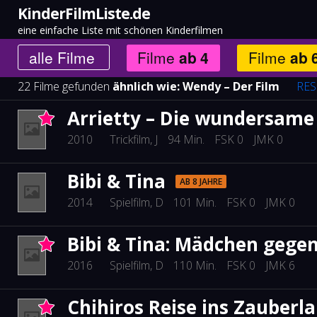
KinderFilmListe.de
eine einfache Liste mit schönen Kinderfilmen
alle
Filme
Filme
ab
4
Filme
ab
22 Filme gefunden
ähnlich wie:
Wendy – Der Film
RES
Arrietty – Die wundersame
2010
Trickfilm
, J
94 Min.
FSK 0
JMK 0
Bibi & Tina
AB 8 JAHRE
2014
Spielfilm
, D
101 Min.
FSK 0
JMK 0
Bibi & Tina: Mädchen gege
2016
Spielfilm
, D
110 Min.
FSK 0
JMK 6
Chihiros Reise ins Zauberl