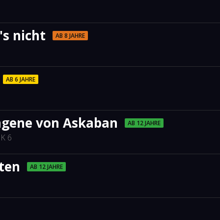
's nicht
AB 8 JAHRE
AB 6 JAHRE
ngene von Askaban
AB 12 JAHRE
K 6
ten
AB 12 JAHRE