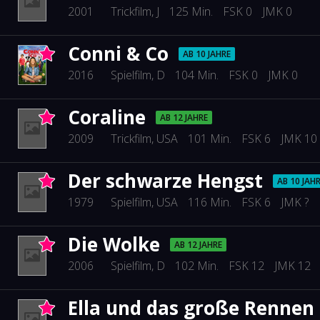
2001
Trickfilm
, J
125 Min.
FSK 0
JMK 0
Conni & Co
AB 10 JAHRE
2016
Spielfilm
, D
104 Min.
FSK 0
JMK 0
Coraline
AB 12 JAHRE
2009
Trickfilm
, USA
101 Min.
FSK 6
JMK 10
Der schwarze Hengst
AB 10 JAH
1979
Spielfilm
, USA
116 Min.
FSK 6
JMK ?
Die Wolke
AB 12 JAHRE
2006
Spielfilm
, D
102 Min.
FSK 12
JMK 12
Ella und das große Rennen