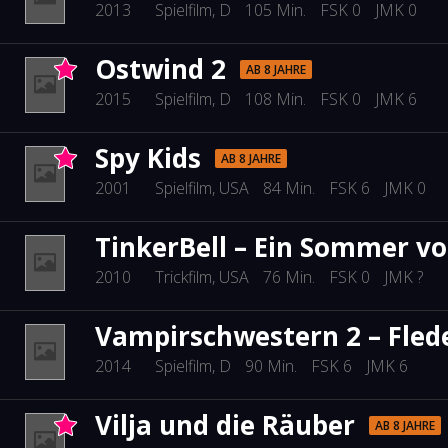
2013
Spielfilm
, D
105 Min.
FSK 0
JMK 0
Ostwind 2
AB 8 JAHRE
2015
Spielfilm
, D
108 Min.
FSK 0
JMK 6
Spy Kids
AB 8 JAHRE
2001
Spielfilm
, USA
84 Min.
FSK 6
JMK 0
TinkerBell – Ein Sommer vo
2010
Trickfilm
, USA
76 Min.
FSK 0
JMK ?
Vampirschwestern 2 – Fle
2014
Spielfilm
, D
90 Min.
FSK 6
JMK 6
Vilja und die Räuber
AB 8 JAHRE