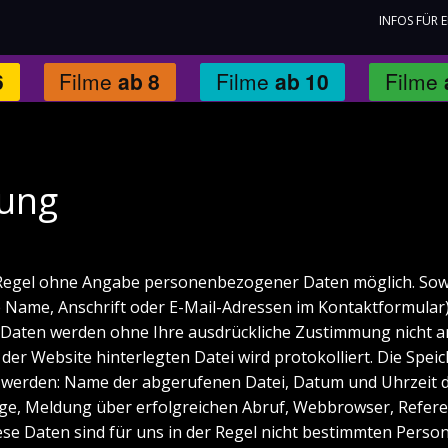
INFOS FÜR 
6
Filme
ab
8
Filme
ab
10
Filme
rung
 Regel ohne Angabe personenbezogener Daten möglich. Sow
Name, Anschrift oder E-Mail-Adressen im Kontaktformular) 
ese Daten werden ohne Ihre ausdrückliche Zustimmung nicht a
 der Website hinterlegten Datei wird protokolliert. Die Sp
t werden: Name der abgerufenen Datei, Datum und Uhrzeit 
, Meldung über erfolgreichen Abruf, Webbrowser, Referer-U
se Daten sind für uns in der Regel nicht bestimmten Perso