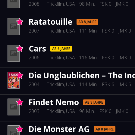
2008
Trickfilm
, USA
98 Min.
FSK 0
JMK 0
Ratatouille
AB 8 JAHRE
2007
Trickfilm
, USA
111 Min.
FSK 0
JMK 0
Cars
AB 6 JAHRE
2006
Trickfilm
, USA
116 Min.
FSK 0
JMK 0
Die Unglaublichen – The In
2004
Trickfilm
, USA
114 Min.
FSK 6
JMK 6
Findet Nemo
AB 8 JAHRE
2003
Trickfilm
, USA
96 Min.
FSK 0
JMK 0
Die Monster AG
AB 8 JAHRE