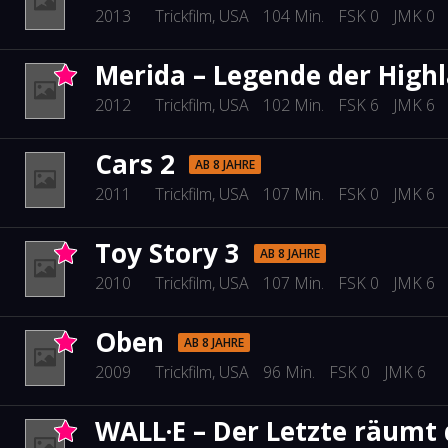
2013
Trickfilm
, USA
104 Min.
FSK 0
JMK 0
Merida – Legende der High
2012
Trickfilm
, USA
102 Min.
FSK 6
JMK 6
Cars 2
AB 8 JAHRE
2011
Trickfilm
, USA
107 Min.
FSK 0
JMK 6
Toy Story 3
AB 8 JAHRE
2010
Trickfilm
, USA
107 Min.
FSK 0
JMK 6
Oben
AB 8 JAHRE
2009
Trickfilm
, USA
96 Min.
FSK 0
JMK 6
WALL·E – Der Letzte räumt 