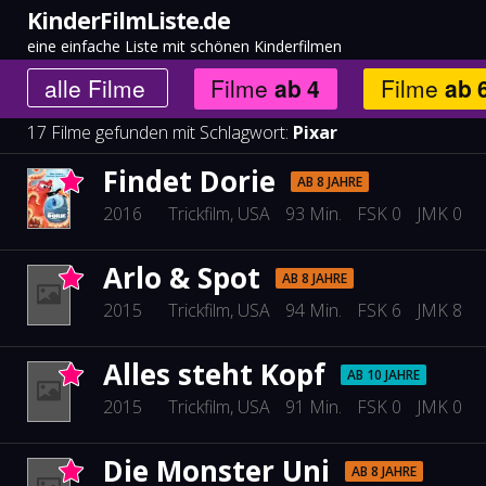
KinderFilmListe.de
eine einfache Liste mit schönen Kinderfilmen
alle
Filme
Filme
ab
4
Filme
ab
17 Filme gefunden mit Schlagwort:
Pixar
Findet Dorie
AB 8 JAHRE
2016
Trickfilm
, USA
93 Min.
FSK 0
JMK 0
Arlo & Spot
AB 8 JAHRE
2015
Trickfilm
, USA
94 Min.
FSK 6
JMK 8
Alles steht Kopf
AB 10 JAHRE
2015
Trickfilm
, USA
91 Min.
FSK 0
JMK 0
Die Monster Uni
AB 8 JAHRE