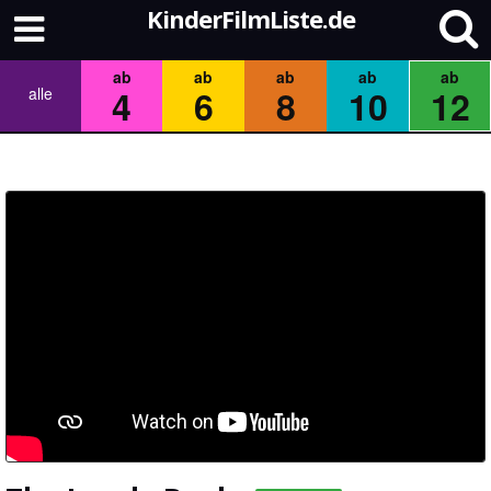
KinderFilmListe.de
ab
ab
ab
ab
ab
4
6
8
10
12
alle