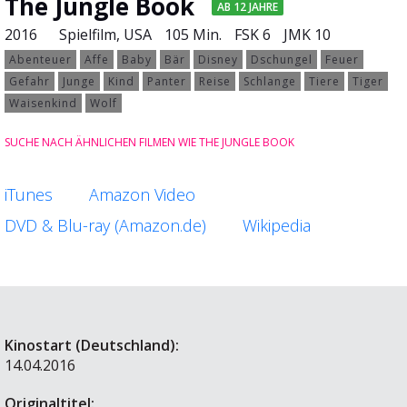
The Jungle Book
AB 12 JAHRE
2016
Spielfilm
, USA
105 Min.
FSK 6
JMK 10
Abenteuer
Affe
Baby
Bär
Disney
Dschungel
Feuer
Gefahr
Junge
Kind
Panter
Reise
Schlange
Tiere
Tiger
Waisenkind
Wolf
SUCHE NACH ÄHNLICHEN FILMEN WIE THE JUNGLE BOOK
iTunes
Amazon Video
DVD & Blu-ray (Amazon.de)
Wikipedia
Kinostart (Deutschland):
14.04.2016
Originaltitel: