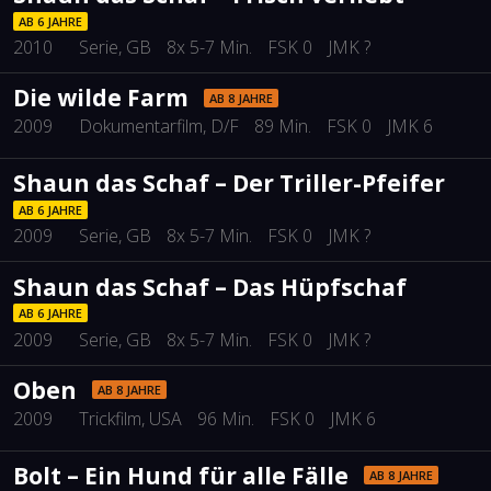
AB 6 JAHRE
2010
Serie
, GB
8x 5-7 Min.
FSK 0
JMK ?
Die wilde Farm
AB 8 JAHRE
2009
Dokumentarfilm
, D/F
89 Min.
FSK 0
JMK 6
Shaun das Schaf – Der Triller-Pfeifer
AB 6 JAHRE
2009
Serie
, GB
8x 5-7 Min.
FSK 0
JMK ?
Shaun das Schaf – Das Hüpfschaf
AB 6 JAHRE
2009
Serie
, GB
8x 5-7 Min.
FSK 0
JMK ?
Oben
AB 8 JAHRE
2009
Trickfilm
, USA
96 Min.
FSK 0
JMK 6
Bolt – Ein Hund für alle Fälle
AB 8 JAHRE