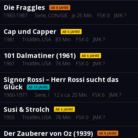
Die Fraggles
AB 8 JAHRE
1983-1987
Serie
, CDN/GB
je 25 Min.
FSK 0
JMK ?
Cap und Capper
AB 6 JAHRE
1981
Trickfilm
, USA
83 Min.
FSK 0
JMK ?
101 Dalmatiner (1961)
AB 6 JAHRE
1961
Trickfilm
, USA
76 Min.
FSK 0
JMK ?
Signor Rossi – Herr Rossi sucht das
Glück
AB 10 JAHRE
1960-1977
Serie
, I
12 x ca. 20 Min.
FSK 6
JMK ?
Susi & Strolch
AB 6 JAHRE
1955
Trickfilm
, USA
78 Min.
FSK 0
JMK ?
Der Zauberer von Oz (1939)
AB 8 JAHRE