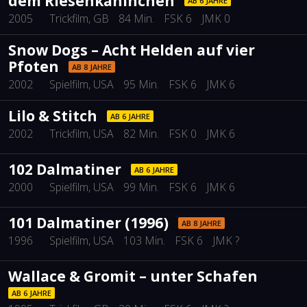
dem Riesenkaninchen
AB 6 JAHRE
2005
Trickfilm
, GB
84 Min.
FSK 6
JMK 0
Snow Dogs – Acht Helden auf vier
Pfoten
AB 8 JAHRE
2002
Spielfilm
, USA
95 Min.
FSK 6
JMK 6
Lilo & Stitch
AB 6 JAHRE
2002
Trickfilm
, USA
82 Min.
FSK 0
JMK 6
102 Dalmatiner
AB 6 JAHRE
2000
Spielfilm
, USA
99 Min.
FSK 6
JMK 6
101 Dalmatiner (1996)
AB 8 JAHRE
1996
Spielfilm
, USA
103 Min.
FSK 6
JMK ?
Wallace & Gromit – unter Schafen
AB 6 JAHRE