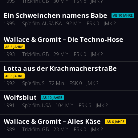
1995
Trickfilm
, GB
30 Min.
FSK 6
JMK ?
Ein Schweinchen namens Babe
AB 10 JAHRE
1995
Spielfilm
, AUS/USA
92 Min.
FSK 0
JMK ?
Wallace & Gromit – Die Techno-Hose
AB 6 JAHRE
1993
Trickfilm
, GB
29 Min.
FSK 0
JMK ?
Lotta aus der Krachmacherstraße
AB 6 JAHRE
1992
Spielfilm
, S
72 Min.
FSK 0
JMK ?
Wolfsblut
AB 10 JAHRE
1991
Spielfilm
, USA
104 Min.
FSK 6
JMK ?
Wallace & Gromit – Alles Käse
AB 6 JAHRE
1989
Trickfilm
, GB
23 Min.
FSK 0
JMK ?