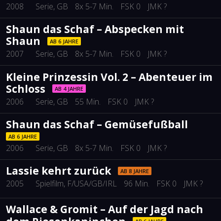
2008
Serie
, GB
8x 5-7 Min.
FSK 0
JMK ?
Shaun das Schaf – Abspecken mit
Shaun
AB 6 JAHRE
2007
Serie
, GB
8x 5-7 Min.
FSK 0
JMK ?
Kleine Prinzessin Vol. 2 – Abenteuer im
Schloss
AB 4 JAHRE
2006
Serie
, GB
55 Min.
FSK 0
JMK ?
Shaun das Schaf – Gemüsefußball
AB 6 JAHRE
2006
Serie
, GB
8x 5-7 Min.
FSK 0
JMK ?
Lassie kehrt zurück
AB 8 JAHRE
2005
Spielfilm
, F/USA/GB/IRL
96 Min.
FSK 0
JMK ?
Wallace & Gromit – Auf der Jagd nach