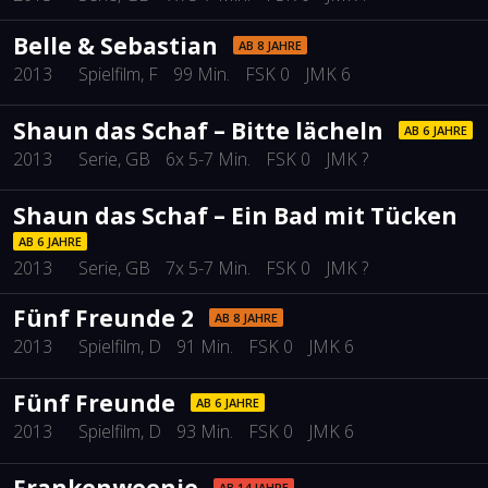
Belle & Sebastian
AB 8 JAHRE
2013
Spielfilm
, F
99 Min.
FSK 0
JMK 6
Shaun das Schaf – Bitte lächeln
AB 6 JAHRE
2013
Serie
, GB
6x 5-7 Min.
FSK 0
JMK ?
Shaun das Schaf – Ein Bad mit Tücken
AB 6 JAHRE
2013
Serie
, GB
7x 5-7 Min.
FSK 0
JMK ?
Fünf Freunde 2
AB 8 JAHRE
2013
Spielfilm
, D
91 Min.
FSK 0
JMK 6
Fünf Freunde
AB 6 JAHRE
2013
Spielfilm
, D
93 Min.
FSK 0
JMK 6
Frankenweenie
AB 14 JAHRE