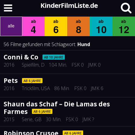
KinderFilmListe.de
ab
ab
ab
ab
ab
4
6
8
10
12
alle
56 Filme gefunden mit Schlagwort:
Hund
Conni & Co
AB 10 JAHRE
2016
Spielfilm
, D
104 Min.
FSK 0
JMK 0
Pets
AB 6 JAHRE
2016
Trickfilm
, USA
86 Min.
FSK 0
JMK 6
Shaun das Schaf – Die Lamas des
Farmes
AB 6 JAHRE
2015
Serie
, GB
30 Min.
FSK 0
JMK ?
Robinson Crusoe
AB 6 JAHRE