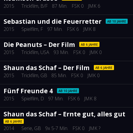
2015
Trickfilm
, B/F
87 Min.
FSK 0
JMK 6
Sebastian und die Feuerretter
AB 10 JAHRE
2015
Spielfilm
, F
97 Min.
FSK 6
JMK 8
Die Peanuts – Der Film
AB 6 JAHRE
2015
Trickfilm
, USA
93 Min.
FSK 0
JMK 0
Shaun das Schaf – Der Film
AB 6 JAHRE
2015
Trickfilm
, GB
85 Min.
FSK 0
JMK 0
Fünf Freunde 4
AB 10 JAHRE
2015
Spielfilm
, D
97 Min.
FSK 6
JMK 8
Shaun das Schaf – Ernte gut, alles gut
AB 6 JAHRE
2014
Serie
, GB
9x 5-7 Min.
FSK 0
JMK ?