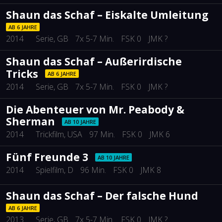
Shaun das Schaf – Eiskalte Umleitung
AB 6 JAHRE
2014
Serie
, GB
7x 5-7 Min.
FSK 0
JMK ?
Shaun das Schaf – Außerirdische
Tricks
AB 6 JAHRE
2014
Serie
, GB
7x 5-7 Min.
FSK 0
JMK ?
Die Abenteuer von Mr. Peabody &
Sherman
AB 10 JAHRE
2014
Trickfilm
, USA
97 Min.
FSK 0
JMK 6
Fünf Freunde 3
AB 10 JAHRE
2014
Spielfilm
, D
96 Min.
FSK 0
JMK 8
Shaun das Schaf – Der falsche Hund
AB 6 JAHRE
2013
Serie
, GB
7x 5-7 Min.
FSK 0
JMK ?