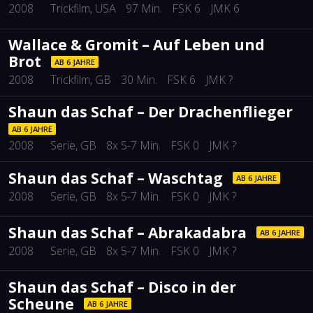
2008
Trickfilm
, USA
97 Min.
FSK 6
JMK 6
Wallace & Gromit – Auf Leben und
Brot
AB 6 JAHRE
2008
Trickfilm
, GB
30 Min.
FSK 6
JMK ?
Shaun das Schaf – Der Drachenflieger
AB 6 JAHRE
2008
Serie
, GB
8x 5-7 Min.
FSK 0
JMK ?
Shaun das Schaf – Waschtag
AB 6 JAHRE
2008
Serie
, GB
8x 5-7 Min.
FSK 0
JMK ?
Shaun das Schaf – Abrakadabra
AB 6 JAHRE
2008
Serie
, GB
8x 5-7 Min.
FSK 0
JMK ?
Shaun das Schaf – Disco in der
Scheune
AB 6 JAHRE