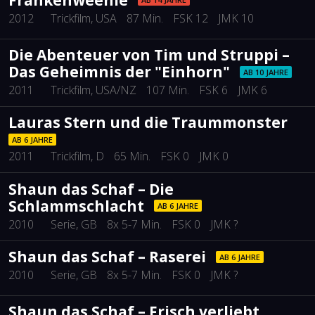
2012
Trickfilm
, USA
87 Min.
FSK 12
JMK 10
Die Abenteuer von Tim und Struppi –
Das Geheimnis der "Einhorn"
AB 10 JAHRE
2011
Trickfilm
, USA/NZ
107 Min.
FSK 6
JMK 6
Lauras Stern und die Traummonster
AB 6 JAHRE
2011
Trickfilm
, D
65 Min.
FSK 0
JMK 0
Shaun das Schaf – Die
Schlammschlacht
AB 6 JAHRE
2010
Serie
, GB
8x 5-7 Min.
FSK 0
JMK ?
Shaun das Schaf – Raserei
AB 6 JAHRE
2010
Serie
, GB
8x 5-7 Min.
FSK 0
JMK ?
Shaun das Schaf – Frisch verliebt