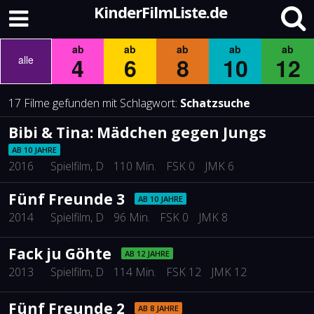
KinderFilmListe.de
ab
ab
ab
ab
ab
4
6
8
10
12
alle
17 Filme gefunden mit Schlagwort:
Schatzsuche
Bibi & Tina: Mädchen gegen Jungs
AB 10 JAHRE
2016
Spielfilm
, D
110 Min.
FSK 0
JMK 6
Fünf Freunde 3
AB 10 JAHRE
2014
Spielfilm
, D
96 Min.
FSK 0
JMK 8
Fack ju Göhte
AB 12 JAHRE
2013
Spielfilm
, D
114 Min.
FSK 12
JMK 12
Fünf Freunde 2
AB 8 JAHRE