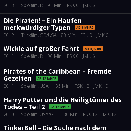
2013
Spielfilm
, D
91 Min.
FSK 0
JMK 6
Die Piraten! – Ein Haufen
merkwürdiger Typen
AB 8 JAHRE
2012
Trickfilm
, GB/USA
88 Min.
FSK 0
JMK 0
Wickie auf großer Fahrt
AB 8 JAHRE
2011
Spielfilm
, D
96 Min.
FSK 0
JMK 6
Pirates of the Caribbean – Fremde
Gezeiten
AB 12 JAHRE
2011
Spielfilm
, USA
136 Min.
FSK 12
JMK 10
Harry Potter und die Heiligtümer des
Todes – Teil 2
AB 12 JAHRE
2010
Spielfilm
, USA/GB
130 Min.
FSK 12
JMK 12
TinkerBell – Die Suche nach dem