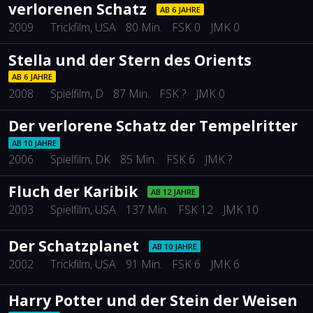
verlorenen Schatz
AB 6 JAHRE
2009
Trickfilm
, USA
80 Min.
FSK 0
JMK 0
Stella und der Stern des Orients
AB 6 JAHRE
2008
Spielfilm
, D
87 Min.
FSK ?
JMK 0
Der verlorene Schatz der Tempelritter
AB 10 JAHRE
2006
Spielfilm
, DK
85 Min.
FSK 6
JMK ?
Fluch der Karibik
AB 12 JAHRE
2003
Spielfilm
, USA
137 Min.
FSK 12
JMK 10
Der Schatzplanet
AB 10 JAHRE
2002
Trickfilm
, USA
91 Min.
FSK 6
JMK 6
Harry Potter und der Stein der Weisen