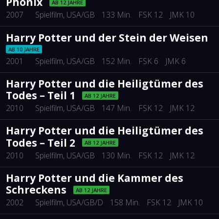
Phönix
AB 12 JAHRE
2007
Spielfilm
, USA/GB
133 Min.
FSK 12
JMK 10
Harry Potter und der Stein der Weisen
AB 10 JAHRE
2001
Spielfilm
, USA/GB
152 Min.
FSK 6
JMK 6
Harry Potter und die Heiligtümer des
Todes – Teil 1
AB 12 JAHRE
2010
Spielfilm
, USA/GB
147 Min.
FSK 12
JMK 12
Harry Potter und die Heiligtümer des
Todes – Teil 2
AB 12 JAHRE
2010
Spielfilm
, USA/GB
130 Min.
FSK 12
JMK 12
Harry Potter und die Kammer des
Schreckens
AB 12 JAHRE
2002
Spielfilm
, USA/GB/D
158 Min.
FSK 12
JMK 10