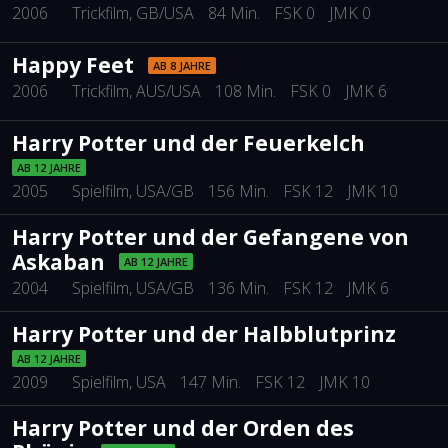
2006
Trickfilm
, GB/USA
84 Min.
FSK 0
JMK 0
Happy Feet
AB 8 JAHRE
2006
Trickfilm
, AUS/USA
108 Min.
FSK 0
JMK 6
Harry Potter und der Feuerkelch
AB 12 JAHRE
2005
Spielfilm
, USA/GB
156 Min.
FSK 12
JMK 10
Harry Potter und der Gefangene von
Askaban
AB 12 JAHRE
2004
Spielfilm
, USA/GB
136 Min.
FSK 12
JMK 6
Harry Potter und der Halbblutprinz
AB 12 JAHRE
2009
Spielfilm
, USA
147 Min.
FSK 12
JMK 10
Harry Potter und der Orden des