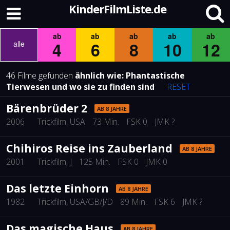
KinderFilmListe.de
ab
ab
ab
ab
ab
4
6
8
10
12
alle
46 Filme gefunden
ähnlich wie:
Phantastische
Tierwesen und wo sie zu finden sind
RESET
Bärenbrüder 2
AB 8 JAHRE
2006
Trickfilm
, USA
73 Min.
FSK 0
JMK ?
Chihiros Reise ins Zauberland
AB 8 JAHRE
2001
Trickfilm
, J
125 Min.
FSK 0
JMK 0
Das letzte Einhorn
AB 8 JAHRE
1982
Trickfilm
, USA/GB/J/D
89 Min.
FSK 6
JMK ?
Das magische Haus
AB 8 JAHRE