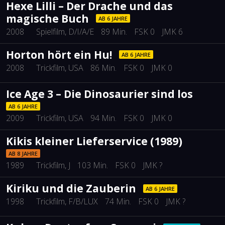
Hexe Lilli – Der Drache und das
magische Buch
AB 6 JAHRE
2008
Spielfilm
, D/I/A/E
89 Min.
FSK 0
JMK 6
Horton hört ein Hu!
AB 6 JAHRE
2008
Trickfilm
, USA
86 Min.
FSK 0
JMK 0
Ice Age 3 – Die Dinosaurier sind los
AB 6 JAHRE
2009
Trickfilm
, USA
94 Min.
FSK 0
JMK 0
Kikis kleiner Lieferservice (1989)
AB 8 JAHRE
1989
Trickfilm
, J
103 Min.
FSK 0
JMK ?
Kiriku und die Zauberin
AB 6 JAHRE
1998
Trickfilm
, F/B/LUX
74 Min.
FSK 0
JMK ?