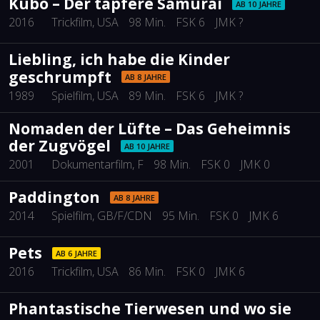
Kubo – Der tapfere Samurai
AB 10 JAHRE
2016
Trickfilm
, USA
98 Min.
FSK 6
JMK ?
Liebling, ich habe die Kinder
geschrumpft
AB 8 JAHRE
1989
Spielfilm
, USA
89 Min.
FSK 6
JMK ?
Nomaden der Lüfte – Das Geheimnis
der Zugvögel
AB 10 JAHRE
2001
Dokumentarfilm
, F
98 Min.
FSK 0
JMK 0
Paddington
AB 8 JAHRE
2014
Spielfilm
, GB/F/CDN
95 Min.
FSK 0
JMK 6
Pets
AB 6 JAHRE
2016
Trickfilm
, USA
86 Min.
FSK 0
JMK 6
Phantastische Tierwesen und wo sie