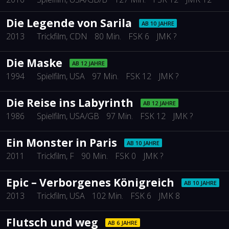
Die Legende von Sarila
AB 10 JAHRE
2013
Trickfilm
, CDN
80 Min.
FSK 6
JMK ?
Die Maske
AB 12 JAHRE
1994
Spielfilm
, USA
97 Min.
FSK 12
JMK ?
Die Reise ins Labyrinth
AB 12 JAHRE
1986
Spielfilm
, USA/GB
97 Min.
FSK 12
JMK ?
Ein Monster in Paris
AB 10 JAHRE
2011
Trickfilm
, F
90 Min.
FSK 0
JMK ?
Epic – Verborgenes Königreich
AB 10 JAHRE
2013
Trickfilm
, USA
102 Min.
FSK 6
JMK 8
Flutsch und weg
AB 6 JAHRE