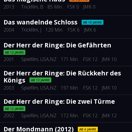
2013
Trickfilm
, B
85 Min.
FSK 0
JMK 0
Das wandelnde Schloss
AB 10 JAHRE
2004
Trickfilm
, J
120 Min.
FSK 6
JMK 6
Der Herr der Ringe: Die Gefährten
AB 12 JAHRE
2001
Spielfilm
, USA,NZ
171 Min.
FSK 12
JMK 10
Der Herr der Ringe: Die Rückkehr des
Königs
AB 12 JAHRE
2003
Spielfilm
, USA,NZ
197 Min.
FSK 12
JMK 10
Der Herr der Ringe: Die zwei Türme
AB 12 JAHRE
2002
Spielfilm
, USA,NZ
172 Min.
FSK 12
JMK 12
Der Mondmann (2012)
AB 6 JAHRE