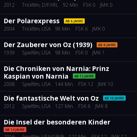
2012
Trickfilm
, D/F/IRL
92 Min.
FSK 0
JMK 0
Der Polarexpress
AB 6 JAHRE
2004
Trickfilm
, USA
96 Min.
FSK 6
JMK 0
Der Zauberer von Oz (1939)
AB 8 JAHRE
1939
Spielfilm
, USA
98 Min.
FSK 0
JMK ?
Die Chroniken von Narnia: Prinz
Kaspian von Narnia
AB 12 JAHRE
2008
Spielfilm
, USA
144 Min.
FSK 12
JMK 10
Die fantastische Welt von Oz
AB 10 JAHRE
2012
Spielfilm
, USA
127 Min.
FSK 6
JMK 8
Die Insel der besonderen Kinder
AB 14 JAHRE
2016
Spielfilm
, USA/GB/B
127 Min.
FSK 12
JMK 12