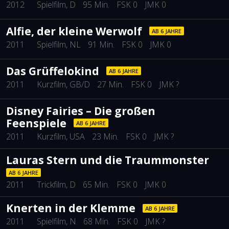
2012
Spielfilm
, D
95 Min.
FSK 0
JMK 0
Alfie, der kleine Werwolf
AB 6 JAHRE
2011
Spielfilm
, NL
91 Min.
FSK 0
JMK 0
Das Grüffelokind
AB 6 JAHRE
2011
Kurzfilm
, GB/D
27 Min.
FSK 0
JMK ?
Disney Fairies – Die großen
Feenspiele
AB 6 JAHRE
2011
Kurzfilm
, USA
23 Min.
FSK 0
JMK ?
Lauras Stern und die Traummonster
AB 6 JAHRE
2011
Trickfilm
, D
65 Min.
FSK 0
JMK 0
Knerten in der Klemme
AB 6 JAHRE
2011
Spielfilm
, N
68 Min.
FSK 0
JMK ?