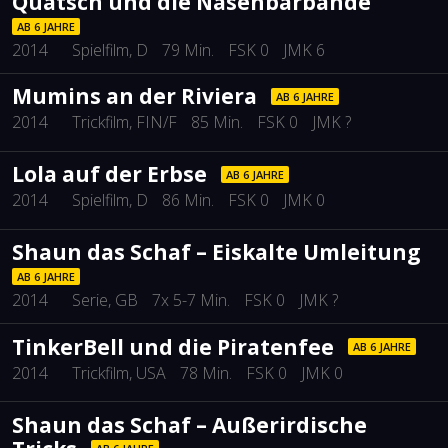
Quatsch und die Nasenbärbande
AB 6 JAHRE
2014
Spielfilm
, D
79 Min.
FSK 0
JMK 6
Mumins an der Riviera
AB 6 JAHRE
2014
Trickfilm
, FIN/F
85 Min.
FSK 0
JMK ?
Lola auf der Erbse
AB 6 JAHRE
2014
Spielfilm
, D
86 Min.
FSK 0
JMK 0
Shaun das Schaf – Eiskalte Umleitung
AB 6 JAHRE
2014
Serie
, GB
7x 5-7 Min.
FSK 0
JMK ?
TinkerBell und die Piratenfee
AB 6 JAHRE
2014
Trickfilm
, USA
78 Min.
FSK 0
JMK 0
Shaun das Schaf – Außerirdische