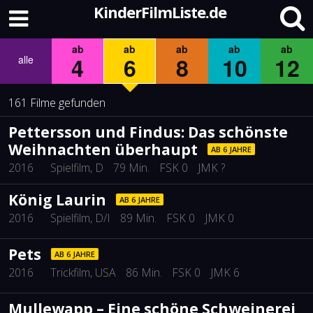
KinderFilmListe.de
ab
ab
ab
ab
ab
4
6
8
10
12
alle
161 Filme gefunden
Pettersson und Findus: Das schönste
Weihnachten überhaupt
AB 6 JAHRE
2016
Spielfilm
, D
79 Min.
FSK 0
JMK ?
König Laurin
AB 6 JAHRE
2016
Spielfilm
, D/I
89 Min.
FSK 0
JMK 0
Pets
AB 6 JAHRE
2016
Trickfilm
, USA
86 Min.
FSK 0
JMK 6
Mullewapp – Eine schöne Schweinerei