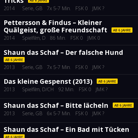
Tricks
AB 6 JAHRE
2014
Serie
, GB
7x 5-7 Min.
FSK 0
JMK ?
Pettersson & Findus – Kleiner
Quälgeist, große Freundschaft
AB 6 JAHRE
2014
Spielfilm
, D
86 Min.
FSK 0
JMK 0
Shaun das Schaf – Der falsche Hund
AB 6 JAHRE
2013
Serie
, GB
7x 5-7 Min.
FSK 0
JMK ?
Das kleine Gespenst (2013)
AB 6 JAHRE
2013
Spielfilm
, D/CH
92 Min.
FSK 0
JMK ?
Shaun das Schaf – Bitte lächeln
AB 6 JAHRE
2013
Serie
, GB
6x 5-7 Min.
FSK 0
JMK ?
Shaun das Schaf – Ein Bad mit Tücken
AB 6 JAHRE