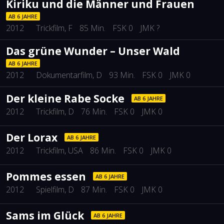
Kiriku und die Männer und Frauen
AB 6 JAHRE
2012
Trickfilm
, F
85 Min.
FSK 0
JMK ?
Das grüne Wunder – Unser Wald
AB 6 JAHRE
2012
Dokumentarfilm
, D
93 Min.
FSK 0
JMK 0
Der kleine Rabe Socke
AB 6 JAHRE
2012
Trickfilm
, D
76 Min.
FSK 0
JMK 0
Der Lorax
AB 6 JAHRE
2012
Trickfilm
, USA
86 Min.
FSK 0
JMK 0
Pommes essen
AB 6 JAHRE
2012
Spielfilm
, D
87 Min.
FSK 0
JMK 0
Sams im Glück
AB 6 JAHRE