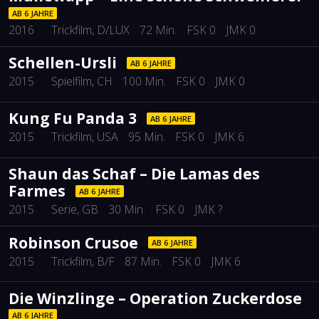
AB 6 JAHRE
2016
Trickfilm
, D/LUX
72 Min.
FSK 0
JMK 0
Schellen-Ursli
AB 6 JAHRE
2015
Spielfilm
, CH
100 Min.
FSK 0
JMK 0
Kung Fu Panda 3
AB 6 JAHRE
2015
Trickfilm
, USA
95 Min.
FSK 0
JMK 6
Shaun das Schaf – Die Lamas des
Farmes
AB 6 JAHRE
2015
Serie
, GB
30 Min.
FSK 0
JMK ?
Robinson Crusoe
AB 6 JAHRE
2015
Trickfilm
, B/F
87 Min.
FSK 0
JMK 6
Die Winzlinge – Operation Zuckerdose
AB 6 JAHRE