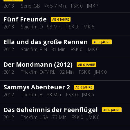
2013
Serie
, GB
7x 5-7 Min.
FSK 0
JMK ?
Fünf Freunde
AB 6 JAHRE
2013
Spielfilm
, D
93 Min.
FSK 0
JMK 6
Ella und das große Rennen
AB 6 JAHRE
2012
Spielfilm
, FIN
81 Min.
FSK 0
JMK 0
Der Mondmann (2012)
AB 6 JAHRE
2012
Trickfilm
, D/F/IRL
92 Min.
FSK 0
JMK 0
Sammys Abenteuer 2
AB 6 JAHRE
2012
Trickfilm
, B
88 Min.
FSK 0
JMK 6
Das Geheimnis der Feenflügel
AB 6 JAHRE
2012
Trickfilm
, USA
73 Min.
FSK 0
JMK 0