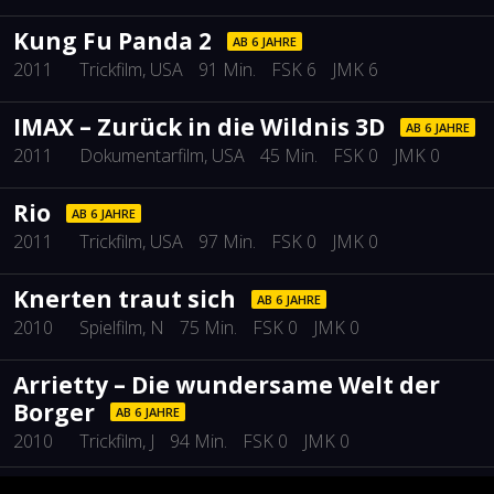
Kung Fu Panda 2
AB 6 JAHRE
2011
Trickfilm
, USA
91 Min.
FSK 6
JMK 6
IMAX – Zurück in die Wildnis 3D
AB 6 JAHRE
2011
Dokumentarfilm
, USA
45 Min.
FSK 0
JMK 0
Rio
AB 6 JAHRE
2011
Trickfilm
, USA
97 Min.
FSK 0
JMK 0
Knerten traut sich
AB 6 JAHRE
2010
Spielfilm
, N
75 Min.
FSK 0
JMK 0
Arrietty – Die wundersame Welt der
Borger
AB 6 JAHRE
2010
Trickfilm
, J
94 Min.
FSK 0
JMK 0
Hexe Lilli – Die Reise nach Mandolan