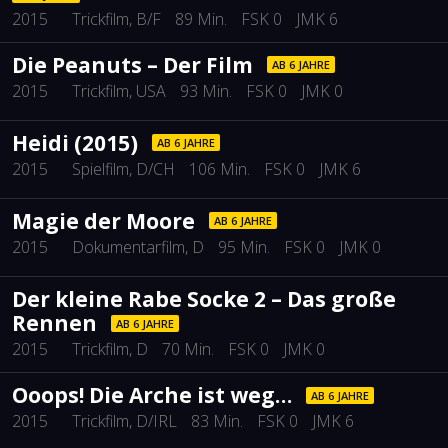
2015
Trickfilm
, B/F
89 Min.
FSK 0
JMK 6
Die Peanuts – Der Film
AB 6 JAHRE
2015
Trickfilm
, USA
93 Min.
FSK 0
JMK 0
Heidi (2015)
AB 6 JAHRE
2015
Spielfilm
, D/CH
106 Min.
FSK 0
JMK 6
Magie der Moore
AB 6 JAHRE
2015
Dokumentarfilm
, D
95 Min.
FSK 0
JMK 0
Der kleine Rabe Socke 2 – Das große
Rennen
AB 6 JAHRE
2015
Trickfilm
, D
70 Min.
FSK 0
JMK 0
Ooops! Die Arche ist weg…
AB 6 JAHRE
2015
Trickfilm
, D/IRL
83 Min.
FSK 0
JMK 6