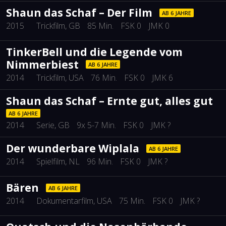
Shaun das Schaf – Der Film
AB 6 JAHRE
2015
Trickfilm
, GB
85 Min.
FSK 0
JMK 0
TinkerBell und die Legende vom
Nimmerbiest
AB 6 JAHRE
2014
Trickfilm
, USA
76 Min.
FSK 0
JMK 6
Shaun das Schaf – Ernte gut, alles gut
AB 6 JAHRE
2014
Serie
, GB
9x 5-7 Min.
FSK 0
JMK ?
Der wunderbare Wiplala
AB 6 JAHRE
2014
Spielfilm
, NL
96 Min.
FSK 0
JMK ?
Bären
AB 6 JAHRE
2014
Dokumentarfilm
, USA
75 Min.
FSK 0
JMK ?