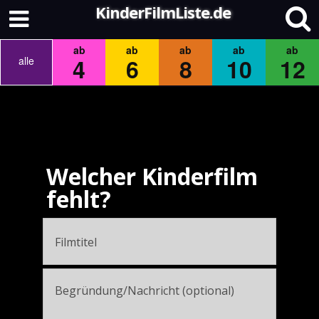
KinderFilmListe.de
ab
ab
ab
ab
ab
4
6
8
10
12
alle
Welcher Kinderfilm
fehlt?