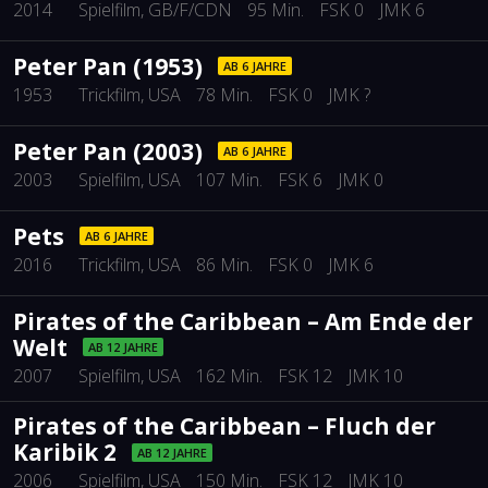
2014
Spielfilm
, GB/F/CDN
95 Min.
FSK 0
JMK 6
Peter Pan (1953)
AB 6 JAHRE
1953
Trickfilm
, USA
78 Min.
FSK 0
JMK ?
Peter Pan (2003)
AB 6 JAHRE
2003
Spielfilm
, USA
107 Min.
FSK 6
JMK 0
Pets
AB 6 JAHRE
2016
Trickfilm
, USA
86 Min.
FSK 0
JMK 6
Pirates of the Caribbean – Am Ende der
Welt
AB 12 JAHRE
2007
Spielfilm
, USA
162 Min.
FSK 12
JMK 10
Pirates of the Caribbean – Fluch der
Karibik 2
AB 12 JAHRE
2006
Spielfilm
, USA
150 Min.
FSK 12
JMK 10