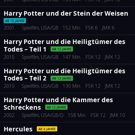
Harry Potter und der Stein der Weisen
AB 10 JAHRE
2001
Spielfilm
, USA/GB
152 Min.
FSK 6
JMK 6
Harry Potter und die Heiligtümer des
Todes – Teil 1
AB 12 JAHRE
2010
Spielfilm
, USA/GB
147 Min.
FSK 12
JMK 12
Harry Potter und die Heiligtümer des
Todes – Teil 2
AB 12 JAHRE
2010
Spielfilm
, USA/GB
130 Min.
FSK 12
JMK 12
Harry Potter und die Kammer des
Schreckens
AB 12 JAHRE
2002
Spielfilm
, USA/GB/D
158 Min.
FSK 12
JMK 10
Hercules
AB 6 JAHRE