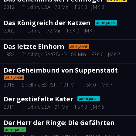
2012
Trickfilm
, USA
73 Min.
FSK 0
JMK 0
Das Königreich der Katzen
AB 10 JAHRE
2002
Trickfilm
, J
72 Min.
FSK 0
JMK ?
Das letzte Einhorn
AB 8 JAHRE
1982
Trickfilm
, USA/GB/J/D
89 Min.
FSK 6
JMK ?
Der Geheimbund von Suppenstadt
AB 8 JAHRE
2015
Spielfilm
, EST/SF
101 Min.
FSK 0
JMK ?
Der gestiefelte Kater
AB 10 JAHRE
2011
Trickfilm
, USA
91 Min.
FSK 0
JMK 6
Der Herr der Ringe: Die Gefährten
AB 12 JAHRE