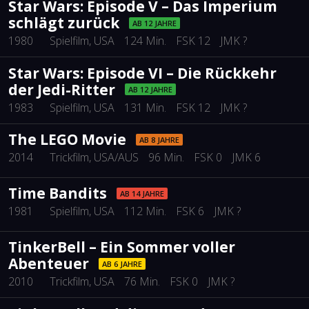
Star Wars: Episode V – Das Imperium
schlägt zurück
AB 12 JAHRE
1980
Spielfilm
, USA
124 Min.
FSK 12
JMK ?
Star Wars: Episode VI – Die Rückkehr
der Jedi-Ritter
AB 12 JAHRE
1983
Spielfilm
, USA
131 Min.
FSK 12
JMK ?
The LEGO Movie
AB 8 JAHRE
2014
Trickfilm
, USA/AUS
96 Min.
FSK 0
JMK 6
Time Bandits
AB 14 JAHRE
1981
Spielfilm
, USA
112 Min.
FSK 6
JMK ?
TinkerBell – Ein Sommer voller
Abenteuer
AB 6 JAHRE
2010
Trickfilm
, USA
76 Min.
FSK 0
JMK ?