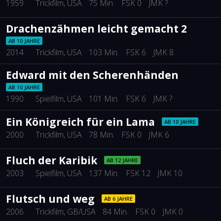
1959
Trickfilm
, USA
75 Min.
FSK 0
JMK ?
Drachenzähmen leicht gemacht 2
AB 10 JAHRE
2014
Trickfilm
, USA
103 Min.
FSK 6
JMK 8
Edward mit den Scherenhänden
AB 10 JAHRE
1990
Spielfilm
, USA
101 Min.
FSK 6
JMK ?
Ein Königreich für ein Lama
AB 10 JAHRE
2000
Trickfilm
, USA
78 Min.
FSK 0
JMK 6
Fluch der Karibik
AB 12 JAHRE
2003
Spielfilm
, USA
137 Min.
FSK 12
JMK 10
Flutsch und weg
AB 6 JAHRE
2006
Trickfilm
, GB/USA
84 Min.
FSK 0
JMK 0