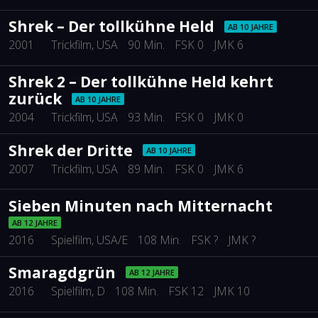
Shrek – Der tollkühne Held
AB 10 JAHRE
2001
Trickfilm
, USA
90 Min.
FSK 0
JMK 6
Shrek 2 – Der tollkühne Held kehrt
zurück
AB 10 JAHRE
2004
Trickfilm
, USA
93 Min.
FSK 0
JMK 0
Shrek der Dritte
AB 10 JAHRE
2007
Trickfilm
, USA
89 Min.
FSK 0
JMK 6
Sieben Minuten nach Mitternacht
AB 12 JAHRE
2016
Spielfilm
, USA/E
108 Min.
FSK ?
JMK ?
Smaragdgrün
AB 12 JAHRE
2016
Spielfilm
, D
108 Min.
FSK 12
JMK 10