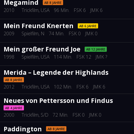
Megamind
AB 8 JAHRE
2010
Trickfilm
, USA
96 Min.
FSK 6
JMK 6
Mein Freund Knerten
AB 6 JAHRE
2009
Spielfilm
, N
74 Min.
FSK 0
JMK 0
Mein großer Freund Joe
AB 12 JAHRE
1998
Spielfilm
, USA
114 Min.
FSK 12
JMK ?
Merida – Legende der Highlands
AB 8 JAHRE
2012
Trickfilm
, USA
102 Min.
FSK 6
JMK 6
Neues von Pettersson und Findus
AB 4 JAHRE
2000
Trickfilm
, S/D
72 Min.
FSK 0
JMK 0
Paddington
AB 8 JAHRE