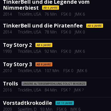
TinkerBell und die Legende vom
Nimmerbiest
AB 6 JAHRE
2014
Trickfilm
, USA
76 Min.
FSK 0
JMK 6
TinkerBell und die Piratenfee
AB 6 JAHRE
2014
Trickfilm
, USA
78 Min.
FSK 0
JMK 0
Toy Story 2
AB 6 JAHRE
1999
Trickfilm
, USA
92 Min.
FSK 0
JMK 6
Toy Story 3
AB 8 JAHRE
2010
Trickfilm
, USA
107 Min.
FSK 0
JMK 6
Trolls
UNSERE ALTERSEMPFEHLUNG FOLGT IN KÜRZE
2016
Trickfilm
, USA
84 Min.
FSK ?
JMK ?
Vorstadtkrokodile
AB 10 JAHRE
2009
Spielfilm
, D
93 Min.
FSK 6
JMK 6