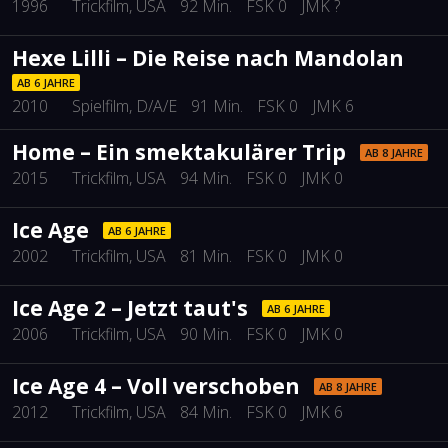
1996
Trickfilm
, USA
92 Min.
FSK 0
JMK ?
Hexe Lilli – Die Reise nach Mandolan
AB 6 JAHRE
2010
Spielfilm
, D/A/E
91 Min.
FSK 0
JMK 6
Home – Ein smektakulärer Trip
AB 8 JAHRE
2015
Trickfilm
, USA
94 Min.
FSK 0
JMK 0
Ice Age
AB 6 JAHRE
2002
Trickfilm
, USA
81 Min.
FSK 0
JMK 0
Ice Age 2 – Jetzt taut's
AB 6 JAHRE
2006
Trickfilm
, USA
90 Min.
FSK 0
JMK 0
Ice Age 4 – Voll verschoben
AB 8 JAHRE
2012
Trickfilm
, USA
84 Min.
FSK 0
JMK 6