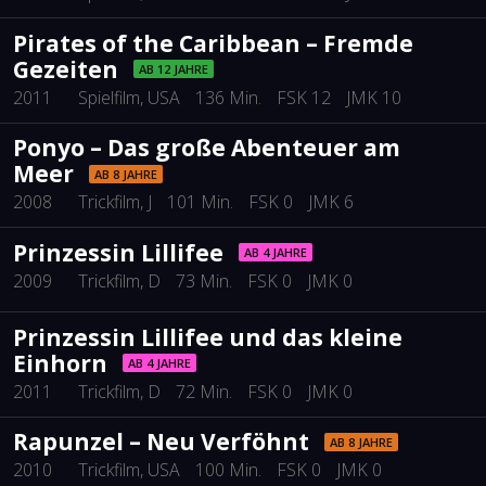
Pirates of the Caribbean – Fremde
Gezeiten
AB 12 JAHRE
2011
Spielfilm
, USA
136 Min.
FSK 12
JMK 10
Ponyo – Das große Abenteuer am
Meer
AB 8 JAHRE
2008
Trickfilm
, J
101 Min.
FSK 0
JMK 6
Prinzessin Lillifee
AB 4 JAHRE
2009
Trickfilm
, D
73 Min.
FSK 0
JMK 0
Prinzessin Lillifee und das kleine
Einhorn
AB 4 JAHRE
2011
Trickfilm
, D
72 Min.
FSK 0
JMK 0
Rapunzel – Neu Verföhnt
AB 8 JAHRE
2010
Trickfilm
, USA
100 Min.
FSK 0
JMK 0