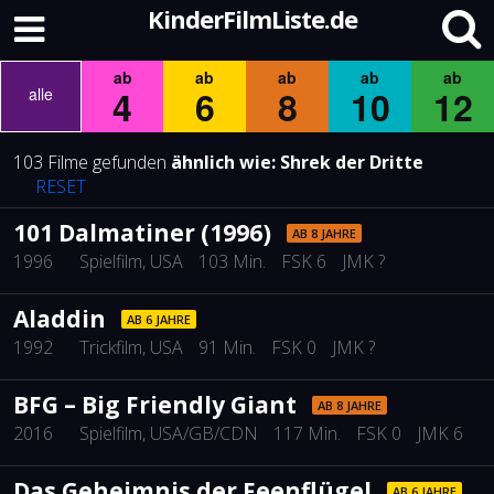
KinderFilmListe.de
ab
ab
ab
ab
ab
4
6
8
10
12
alle
103 Filme gefunden
ähnlich wie:
Shrek der Dritte
RESET
101 Dalmatiner (1996)
AB 8 JAHRE
1996
Spielfilm
, USA
103 Min.
FSK 6
JMK ?
Aladdin
AB 6 JAHRE
1992
Trickfilm
, USA
91 Min.
FSK 0
JMK ?
BFG – Big Friendly Giant
AB 8 JAHRE
2016
Spielfilm
, USA/GB/CDN
117 Min.
FSK 0
JMK 6
Das Geheimnis der Feenflügel
AB 6 JAHRE