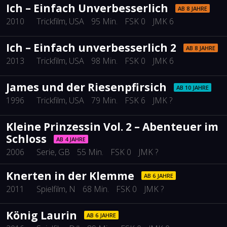
Ich – Einfach Unverbesserlich
AB 8 JAHRE
2010
Trickfilm
, USA
95 Min.
FSK 0
JMK 6
Ich – Einfach unverbesserlich 2
AB 8 JAHRE
2013
Trickfilm
, USA
98 Min.
FSK 0
JMK 6
James und der Riesenpfirsich
AB 10 JAHRE
1996
Trickfilm
, USA
79 Min.
FSK 6
JMK ?
Kleine Prinzessin Vol. 2 – Abenteuer im
Schloss
AB 4 JAHRE
2006
Serie
, GB
55 Min.
FSK 0
JMK ?
Knerten in der Klemme
AB 6 JAHRE
2011
Spielfilm
, N
68 Min.
FSK 0
JMK ?
König Laurin
AB 6 JAHRE