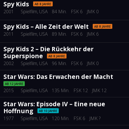
Spy Kids
AB 8 JAHRE
2001
Spielfilm
, USA
84 Min.
FSK 6
JMK 0
Spy Kids – Alle Zeit der Welt
AB 8 JAHRE
2011
Spielfilm
, USA
89 Min.
FSK 6
JMK 6
Spy Kids 2 – Die Rückkehr der
Superspione
AB 8 JAHRE
2002
Spielfilm
, USA
96 Min.
FSK 6
JMK 0
Star Wars: Das Erwachen der Macht
AB 12 JAHRE
2015
Spielfilm
, USA
135 Min.
FSK 12
JMK 12
Star Wars: Episode IV – Eine neue
Hoffnung
AB 10 JAHRE
1977
Spielfilm
, USA
120 Min.
FSK 6
JMK ?