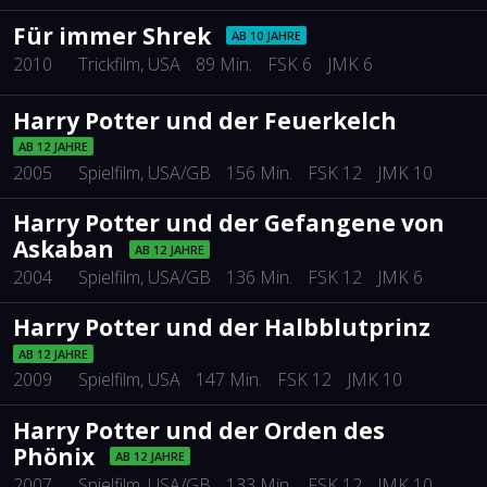
Für immer Shrek
AB 10 JAHRE
2010
Trickfilm
, USA
89 Min.
FSK 6
JMK 6
Harry Potter und der Feuerkelch
AB 12 JAHRE
2005
Spielfilm
, USA/GB
156 Min.
FSK 12
JMK 10
Harry Potter und der Gefangene von
Askaban
AB 12 JAHRE
2004
Spielfilm
, USA/GB
136 Min.
FSK 12
JMK 6
Harry Potter und der Halbblutprinz
AB 12 JAHRE
2009
Spielfilm
, USA
147 Min.
FSK 12
JMK 10
Harry Potter und der Orden des
Phönix
AB 12 JAHRE
2007
Spielfilm
, USA/GB
133 Min.
FSK 12
JMK 10