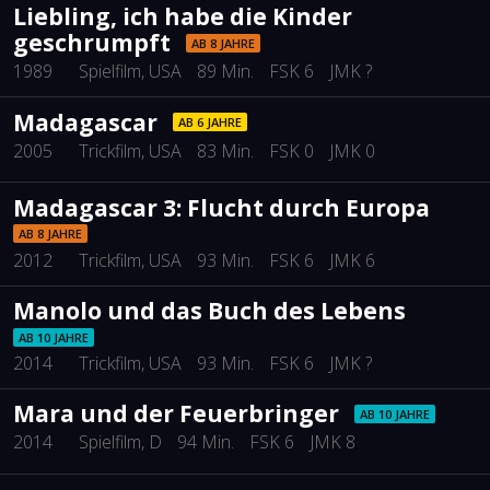
Liebling, ich habe die Kinder
geschrumpft
AB 8 JAHRE
1989
Spielfilm
, USA
89 Min.
FSK 6
JMK ?
Madagascar
AB 6 JAHRE
2005
Trickfilm
, USA
83 Min.
FSK 0
JMK 0
Madagascar 3: Flucht durch Europa
AB 8 JAHRE
2012
Trickfilm
, USA
93 Min.
FSK 6
JMK 6
Manolo und das Buch des Lebens
AB 10 JAHRE
2014
Trickfilm
, USA
93 Min.
FSK 6
JMK ?
Mara und der Feuerbringer
AB 10 JAHRE
2014
Spielfilm
, D
94 Min.
FSK 6
JMK 8