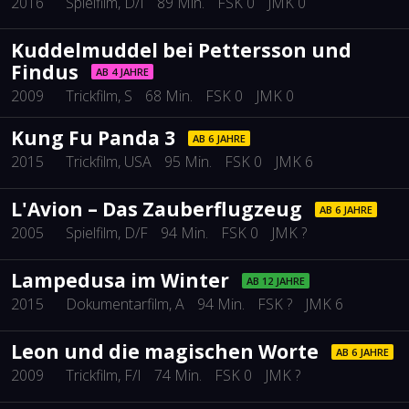
2016
Spielfilm
, D/I
89 Min.
FSK 0
JMK 0
Kuddelmuddel bei Pettersson und
Findus
AB 4 JAHRE
2009
Trickfilm
, S
68 Min.
FSK 0
JMK 0
Kung Fu Panda 3
AB 6 JAHRE
2015
Trickfilm
, USA
95 Min.
FSK 0
JMK 6
L'Avion – Das Zauberflugzeug
AB 6 JAHRE
2005
Spielfilm
, D/F
94 Min.
FSK 0
JMK ?
Lampedusa im Winter
AB 12 JAHRE
2015
Dokumentarfilm
, A
94 Min.
FSK ?
JMK 6
Leon und die magischen Worte
AB 6 JAHRE
2009
Trickfilm
, F/I
74 Min.
FSK 0
JMK ?