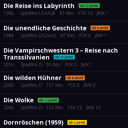
Die Reise ins Labyrinth
AB 12 JAHRE
1986
Spielfilm
, USA/GB
97 Min.
FSK 12
JMK ?
Die unendliche Geschichte
AB 8 JAHRE
1984
Spielfilm
, D/USA/E
97 Min.
FSK 6
JMK ?
Die Vampirschwestern 3 – Reise nach
Transsilvanien
AB 10 JAHRE
2016
Spielfilm
, D
91 Min.
FSK 0
JMK ?
Die wilden Hühner
AB 8 JAHRE
2005
Spielfilm
, D
107 Min.
FSK 0
JMK 0
Die Wolke
AB 12 JAHRE
2006
Spielfilm
, D
102 Min.
FSK 12
JMK 12
Dornröschen (1959)
AB 6 JAHRE