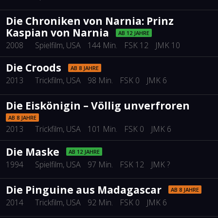
Die Chroniken von Narnia: Prinz
Kaspian von Narnia
AB 12 JAHRE
2008
Spielfilm
, USA
144 Min.
FSK 12
JMK 10
Die Croods
AB 8 JAHRE
2013
Trickfilm
, USA
98 Min.
FSK 0
JMK 6
Die Eiskönigin – Völlig unverfroren
AB 8 JAHRE
2013
Trickfilm
, USA
101 Min.
FSK 0
JMK 6
Die Maske
AB 12 JAHRE
1994
Spielfilm
, USA
97 Min.
FSK 12
JMK ?
Die Pinguine aus Madagascar
AB 8 JAHRE
2014
Trickfilm
, USA
92 Min.
FSK 0
JMK 6