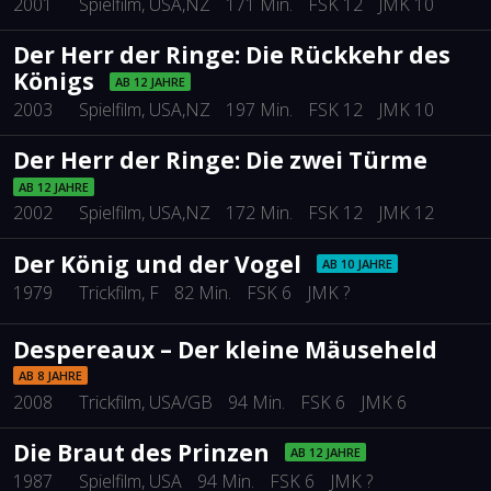
2001
Spielfilm
, USA,NZ
171 Min.
FSK 12
JMK 10
Der Herr der Ringe: Die Rückkehr des
Königs
AB 12 JAHRE
2003
Spielfilm
, USA,NZ
197 Min.
FSK 12
JMK 10
Der Herr der Ringe: Die zwei Türme
AB 12 JAHRE
2002
Spielfilm
, USA,NZ
172 Min.
FSK 12
JMK 12
Der König und der Vogel
AB 10 JAHRE
1979
Trickfilm
, F
82 Min.
FSK 6
JMK ?
Despereaux – Der kleine Mäuseheld
AB 8 JAHRE
2008
Trickfilm
, USA/GB
94 Min.
FSK 6
JMK 6
Die Braut des Prinzen
AB 12 JAHRE
1987
Spielfilm
, USA
94 Min.
FSK 6
JMK ?