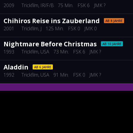
2009
Trickfilm
, IR/F/B
75 Min.
FSK 6
JMK ?
Chihiros Reise ins Zauberland
AB 8 JAHRE
2001
Trickfilm
, J
125 Min.
FSK 0
JMK 0
Nightmare Before Christmas
AB 10 JAHRE
1993
Trickfilm
, USA
73 Min.
FSK 6
JMK ?
Aladdin
AB 6 JAHRE
1992
Trickfilm
, USA
91 Min.
FSK 0
JMK ?