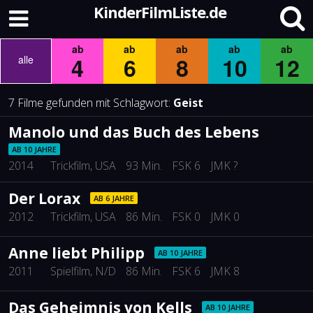
KinderFilmListe.de
ab
ab
ab
ab
ab
4
6
8
10
12
alle
7 Filme gefunden mit Schlagwort:
Geist
Manolo und das Buch des Lebens
AB 10 JAHRE
2014
Trickfilm
, USA
93 Min.
FSK 6
JMK ?
Der Lorax
AB 6 JAHRE
2012
Trickfilm
, USA
86 Min.
FSK 0
JMK 0
Anne liebt Philipp
AB 10 JAHRE
2011
Spielfilm
, N/D
86 Min.
FSK 6
JMK 8
Das Geheimnis von Kells
AB 10 JAHRE