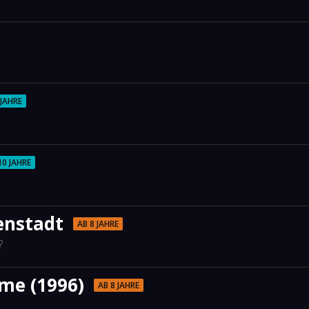
 JAHRE
10 JAHRE
enstadt
AB 8 JAHRE
?
me (1996)
AB 8 JAHRE