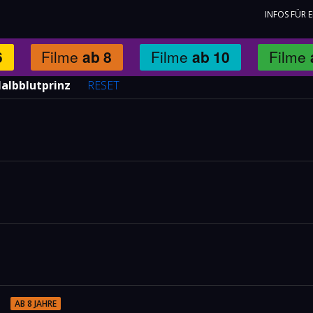
INFOS FÜR 
6
Filme
ab
8
Filme
ab
10
Filme
Halbblutprinz
RESET
)
AB 8 JAHRE