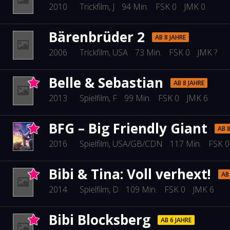
2010
Trickfilm
, J
94 Min.
FSK 0
JMK 0
Bärenbrüder 2
AB 8 JAHRE
2006
Trickfilm
, USA
73 Min.
FSK 0
JMK ?
Belle & Sebastian
AB 8 JAHRE
2013
Spielfilm
, F
99 Min.
FSK 0
JMK 6
BFG – Big Friendly Giant
AB 8
2016
Spielfilm
, USA/GB/CDN
117 Min.
FSK 0
Bibi & Tina: Voll verhext!
AB
2014
Spielfilm
, D
109 Min.
FSK 0
JMK 6
Bibi Blocksberg
AB 6 JAHRE