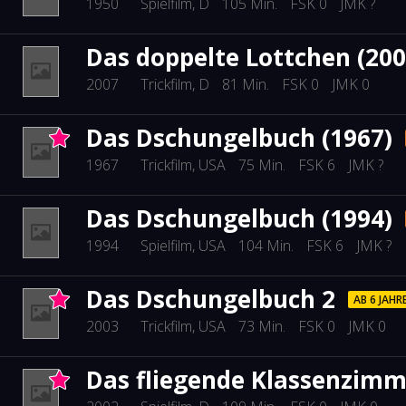
1950
Spielfilm
, D
105 Min.
FSK 0
JMK ?
Das doppelte Lottchen (200
2007
Trickfilm
, D
81 Min.
FSK 0
JMK 0
Das Dschungelbuch (1967)
1967
Trickfilm
, USA
75 Min.
FSK 6
JMK ?
Das Dschungelbuch (1994)
1994
Spielfilm
, USA
104 Min.
FSK 6
JMK ?
Das Dschungelbuch 2
AB 6 JAHR
2003
Trickfilm
, USA
73 Min.
FSK 0
JMK 0
Das fliegende Klassenzimm