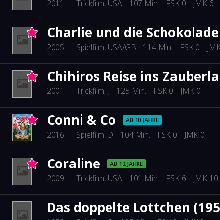
2011
Trickfilm
, USA
107 Min.
FSK 0
JMK 6
Charlie und die Schokolade
2005
Spielfilm
, USA/GB
114 Min.
FSK 0
JMK
Chihiros Reise ins Zauberl
2001
Trickfilm
, J
125 Min.
FSK 0
JMK 0
Conni & Co
AB 10 JAHRE
2016
Spielfilm
, D
104 Min.
FSK 0
JMK 0
Coraline
AB 12 JAHRE
2009
Trickfilm
, USA
101 Min.
FSK 6
JMK 10
Das doppelte Lottchen (195