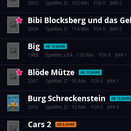
2002
Spielfilm
, D
102 Min.
FSK 0
JMK 0
Bibi Blocksberg und das Ge
2004
Spielfilm
, D
114 Min.
FSK 0
JMK 0
Big
AB 10 JAHRE
1988
Spielfilm
, USA
130 Min.
FSK 6
JMK ?
Blöde Mütze
AB 10 JAHRE
2007
Spielfilm
, D
95 Min.
FSK 6
JMK ?
Burg Schreckenstein
AB 10 JAHRE
2016
Spielfilm
, D
93 Min.
FSK 0
JMK 6
Cars 2
AB 8 JAHRE