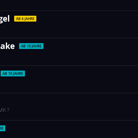
gel
AB 6 JAHRE
Lake
AB 10 JAHRE
AB 10 JAHRE
MK ?
RE