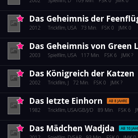
2002
Spielfilm
, D
109 Min.
FSK 0
JMK 0
Das Geheimnis der Feenflü
2012
Trickfilm
, USA
73 Min.
FSK 0
JMK 0
Das Geheimnis von Green 
2003
Spielfilm
, USA
117 Min.
FSK 6
JMK ?
Das Königreich der Katzen
2002
Trickfilm
, J
72 Min.
FSK 0
JMK ?
Das letzte Einhorn
AB 8 JAHRE
1982
Trickfilm
, USA/GB/J/D
89 Min.
FSK 6
J
Das Mädchen Wadjda
AB 10 JAH
2012
Spielfilm
, D/SAR
93 Min.
FSK 0
JMK 0