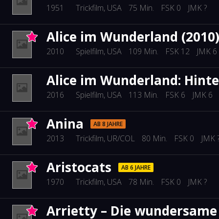
1951
Trickfilm
, USA
75 Min.
FSK 0
JMK ?
Alice im Wunderland (2010
2010
Spielfilm
, USA
109 Min.
FSK 12
JMK 6
Alice im Wunderland: Hinte
2016
Spielfilm
, USA
113 Min.
FSK 6
JMK 6
Anina
AB 8 JAHRE
2013
Trickfilm
, UR/COL
80 Min.
FSK 0
JMK 
Aristocats
AB 6 JAHRE
1970
Trickfilm
, USA
78 Min.
FSK 0
JMK ?
Arrietty – Die wundersame