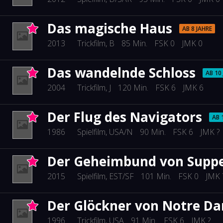
Das magische Haus
AB 8 JAHRE
2013
Trickfilm
, B
85 Min.
FSK 0
JMK 0
Das wandelnde Schloss
AB 10
2004
Trickfilm
, J
120 Min.
FSK 6
JMK 6
Der Flug des Navigators
AB 
1986
Spielfilm
, USA/N
90 Min.
FSK 6
JMK ?
Der Geheimbund von Supp
2015
Spielfilm
, EST/SF
101 Min.
FSK 0
JMK 
Der Glöckner von Notre Da
1996
Trickfilm
, USA
91 Min.
FSK 6
JMK ?