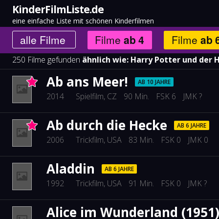
KinderFilmListe.de
eine einfache Liste mit schönen Kinderfilmen
alle
Filme
Filme
ab
4
Filme
ab
250 Filme gefunden
ähnlich wie:
Harry Potter und der 
Ab ans Meer!
AB 10 JAHRE
2014
Spielfilm
, CZ
90 Min.
FSK 6
JMK ?
Ab durch die Hecke
AB 6 JAHRE
2006
Trickfilm
, USA
83 Min.
FSK 0
JMK 0
Aladdin
AB 6 JAHRE
1992
Trickfilm
, USA
91 Min.
FSK 0
JMK ?
Alice im Wunderland (1951