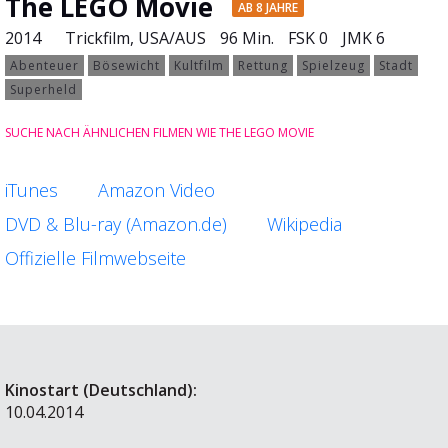
The LEGO Movie
AB 8 JAHRE
2014
Trickfilm
, USA/AUS
96 Min.
FSK 0
JMK 6
Abenteuer
Bösewicht
Kultfilm
Rettung
Spielzeug
Stadt
Superheld
SUCHE NACH ÄHNLICHEN FILMEN WIE THE LEGO MOVIE
iTunes
Amazon Video
DVD & Blu-ray (Amazon.de)
Wikipedia
Offizielle Filmwebseite
Kinostart (Deutschland):
10.04.2014