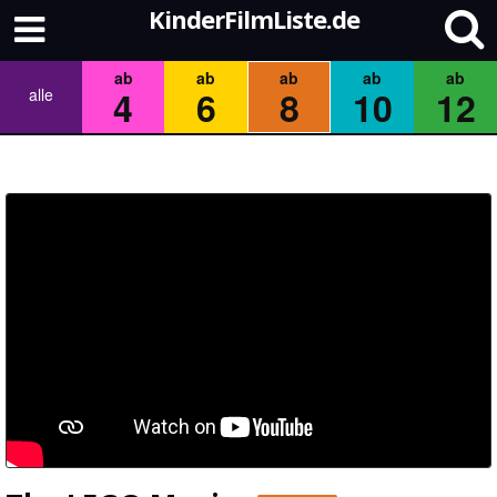
KinderFilmListe.de
ab
ab
ab
ab
ab
4
6
8
10
12
alle