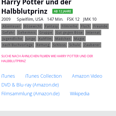
Harry Potter und der
Halbblutprinz
AB 12 JAHRE
2009
Spielfilm
, USA
147 Min.
FSK 12
JMK 10
Abenteuer
Bösewicht
Fantasy
Filmreihe
Fluch
Freunde
Gefahr
Geheimnis
Gruppe
Gut gegen Böse
Internat
Jugendliche
Junge
Kultfilm
Mädchen
Magie
nach Buchvorlage
Rettung
Schloss
Schule
Zauberer
SUCHE NACH ÄHNLICHEN FILMEN WIE HARRY POTTER UND DER
HALBBLUTPRINZ
iTunes
iTunes Collection
Amazon Video
DVD & Blu-ray (Amazon.de)
Filmsammlung (Amazon.de)
Wikipedia