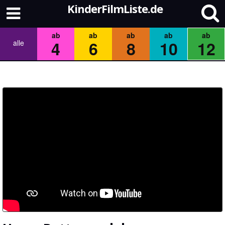
KinderFilmListe.de
ab
ab
ab
ab
ab
4
6
8
10
12
alle