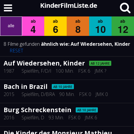
KinderFilmListe.de
ab
ab
ab
ab
ab
4
6
8
10
12
alle
8 Filme gefunden
ähnlich wie:
Auf Wiedersehen, Kinder
RESET
Auf Wiedersehen, Kinder
AB 12 JAHRE
1987
Spielfilm
, F/D/I
100 Min.
FSK 6
JMK ?
Bach in Brazil
AB 10 JAHRE
2015
Spielfilm
, D/BRA
90 Min.
FSK 0
JMK 0
Burg Schreckenstein
AB 10 JAHRE
2016
Spielfilm
, D
93 Min.
FSK 0
JMK 6
Die Kinder des Monsieur Mathieu