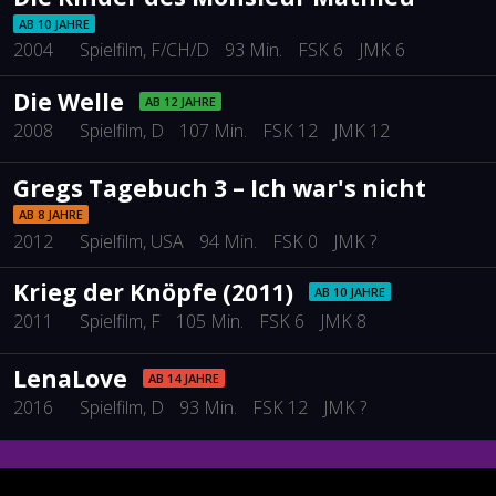
AB 10 JAHRE
2004
Spielfilm
, F/CH/D
93 Min.
FSK 6
JMK 6
Die Welle
AB 12 JAHRE
2008
Spielfilm
, D
107 Min.
FSK 12
JMK 12
Gregs Tagebuch 3 – Ich war's nicht
AB 8 JAHRE
2012
Spielfilm
, USA
94 Min.
FSK 0
JMK ?
Krieg der Knöpfe (2011)
AB 10 JAHRE
2011
Spielfilm
, F
105 Min.
FSK 6
JMK 8
LenaLove
AB 14 JAHRE
2016
Spielfilm
, D
93 Min.
FSK 12
JMK ?