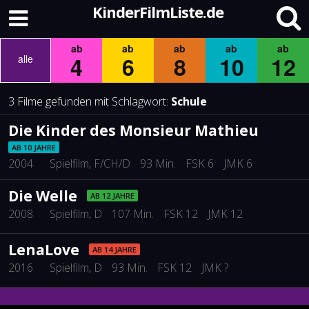
KinderFilmListe.de
ab
ab
ab
ab
ab
4
6
8
10
12
alle
3 Filme gefunden mit Schlagwort:
Schule
Die Kinder des Monsieur Mathieu
AB 10 JAHRE
2004
Spielfilm
, F/CH/D
93 Min.
FSK 6
JMK 6
Die Welle
AB 12 JAHRE
2008
Spielfilm
, D
107 Min.
FSK 12
JMK 12
LenaLove
AB 14 JAHRE
2016
Spielfilm
, D
93 Min.
FSK 12
JMK ?