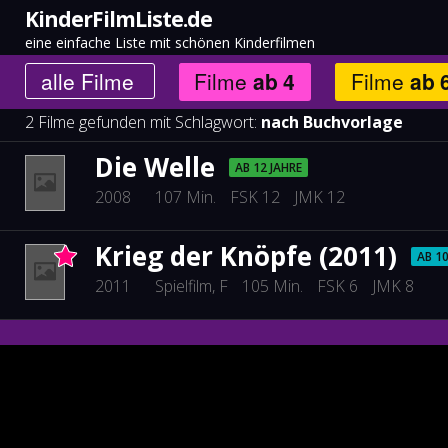
KinderFilmListe.de
eine einfache Liste mit schönen Kinderfilmen
alle
Filme
Filme
ab
4
Filme
ab
2 Filme gefunden mit Schlagwort:
nach Buchvorlage
Die Welle
AB 12 JAHRE
2008
107 Min.
FSK 12
JMK 12
Krieg der Knöpfe (2011)
AB 10
2011
Spielfilm
, F
105 Min.
FSK 6
JMK 8