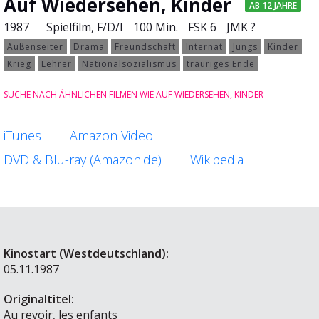
Auf Wiedersehen, Kinder
AB 12 JAHRE
1987
Spielfilm
, F/D/I
100 Min.
FSK 6
JMK ?
Außenseiter
Drama
Freundschaft
Internat
Jungs
Kinder
Krieg
Lehrer
Nationalsozialismus
trauriges Ende
SUCHE NACH ÄHNLICHEN FILMEN WIE AUF WIEDERSEHEN, KINDER
iTunes
Amazon Video
DVD & Blu-ray (Amazon.de)
Wikipedia
Kinostart (Westdeutschland):
05.11.1987
Originaltitel:
Au revoir, les enfants