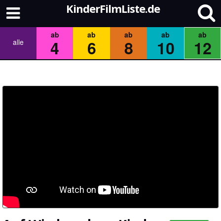
KinderFilmListe.de
ab
ab
ab
ab
ab
4
6
8
10
12
alle