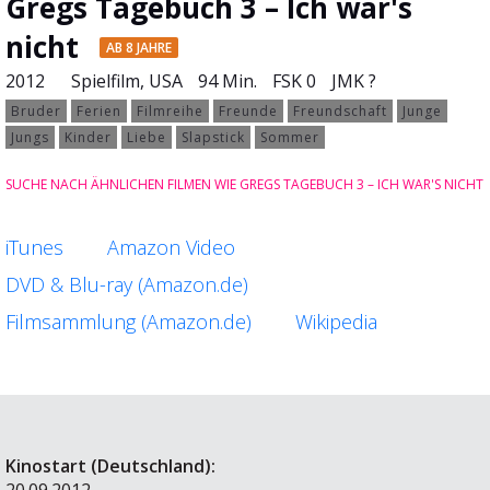
Gregs Tagebuch 3 – Ich war's
nicht
AB 8 JAHRE
2012
Spielfilm
, USA
94 Min.
FSK 0
JMK ?
Bruder
Ferien
Filmreihe
Freunde
Freundschaft
Junge
Jungs
Kinder
Liebe
Slapstick
Sommer
SUCHE NACH ÄHNLICHEN FILMEN WIE GREGS TAGEBUCH 3 – ICH WAR'S NICHT
iTunes
Amazon Video
DVD & Blu-ray (Amazon.de)
Filmsammlung (Amazon.de)
Wikipedia
Kinostart (Deutschland):