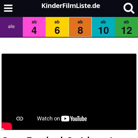
KinderFilmListe.de
ab
ab
ab
ab
ab
4
6
8
10
12
alle