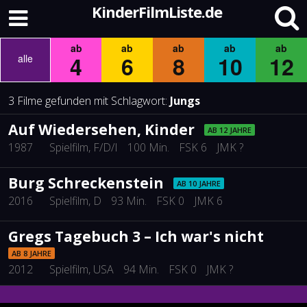
KinderFilmListe.de
ab
ab
ab
ab
ab
4
6
8
10
12
alle
3 Filme gefunden mit Schlagwort:
Jungs
Auf Wiedersehen, Kinder
AB 12 JAHRE
1987
Spielfilm
, F/D/I
100 Min.
FSK 6
JMK ?
Burg Schreckenstein
AB 10 JAHRE
2016
Spielfilm
, D
93 Min.
FSK 0
JMK 6
Gregs Tagebuch 3 – Ich war's nicht
AB 8 JAHRE
2012
Spielfilm
, USA
94 Min.
FSK 0
JMK ?