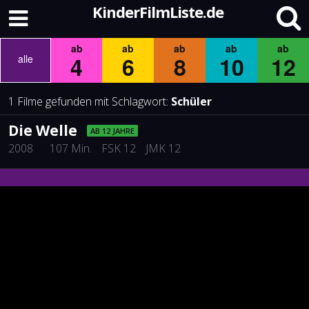
KinderFilmListe.de
ab
ab
ab
ab
ab
4
6
8
10
12
alle
1 Filme gefunden mit Schlagwort:
Schüler
Die Welle
AB 12 JAHRE
2008
107 Min.
FSK 12
JMK 12