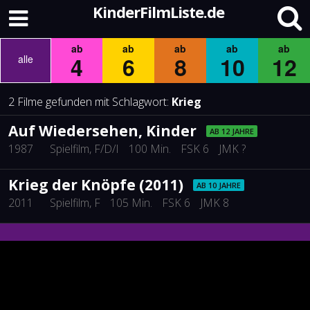
KinderFilmListe.de
ab
ab
ab
ab
ab
4
6
8
10
12
alle
2 Filme gefunden mit Schlagwort:
Krieg
Auf Wiedersehen, Kinder
AB 12 JAHRE
1987
Spielfilm
, F/D/I
100 Min.
FSK 6
JMK ?
Krieg der Knöpfe (2011)
AB 10 JAHRE
2011
Spielfilm
, F
105 Min.
FSK 6
JMK 8