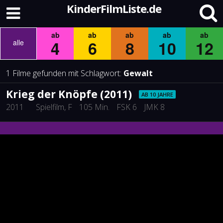
KinderFilmListe.de
ab
ab
ab
ab
ab
4
6
8
10
12
alle
1 Filme gefunden mit Schlagwort:
Gewalt
Krieg der Knöpfe (2011)
AB 10 JAHRE
2011
Spielfilm
, F
105 Min.
FSK 6
JMK 8