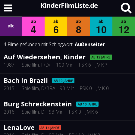
KinderFilmListe.de
ab
ab
ab
ab
ab
4
6
8
10
12
alle
4 Filme gefunden mit Schlagwort:
Außenseiter
Auf Wiedersehen, Kinder
AB 12 JAHRE
1987
Spielfilm
, F/D/I
100 Min.
FSK 6
JMK ?
Bach in Brazil
AB 10 JAHRE
2015
Spielfilm
, D/BRA
90 Min.
FSK 0
JMK 0
Burg Schreckenstein
AB 10 JAHRE
2016
Spielfilm
, D
93 Min.
FSK 0
JMK 6
LenaLove
AB 14 JAHRE