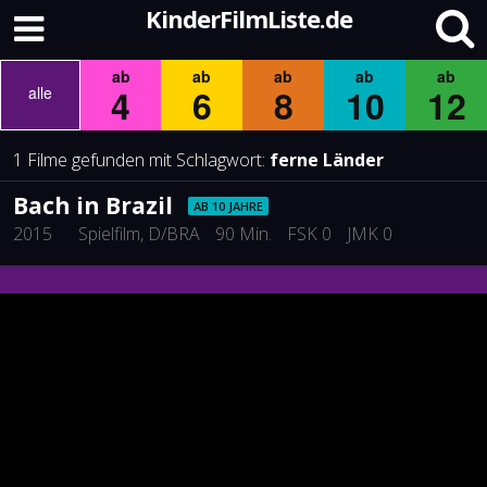
KinderFilmListe.de
ab
ab
ab
ab
ab
4
6
8
10
12
alle
1 Filme gefunden mit Schlagwort:
ferne Länder
Bach in Brazil
AB 10 JAHRE
2015
Spielfilm
, D/BRA
90 Min.
FSK 0
JMK 0