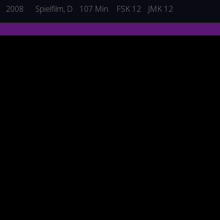
2008
Spielfilm
, D
107 Min.
FSK 12
JMK 12