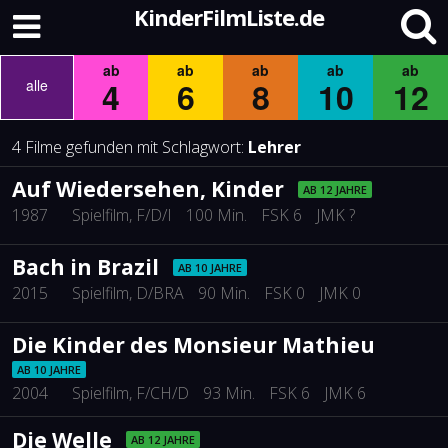
KinderFilmListe.de
ab
ab
ab
ab
ab
4
6
8
10
12
alle
4 Filme gefunden mit Schlagwort:
Lehrer
Auf Wiedersehen, Kinder
AB 12 JAHRE
1987
Spielfilm
, F/D/I
100 Min.
FSK 6
JMK ?
Bach in Brazil
AB 10 JAHRE
2015
Spielfilm
, D/BRA
90 Min.
FSK 0
JMK 0
Die Kinder des Monsieur Mathieu
AB 10 JAHRE
2004
Spielfilm
, F/CH/D
93 Min.
FSK 6
JMK 6
Die Welle
AB 12 JAHRE