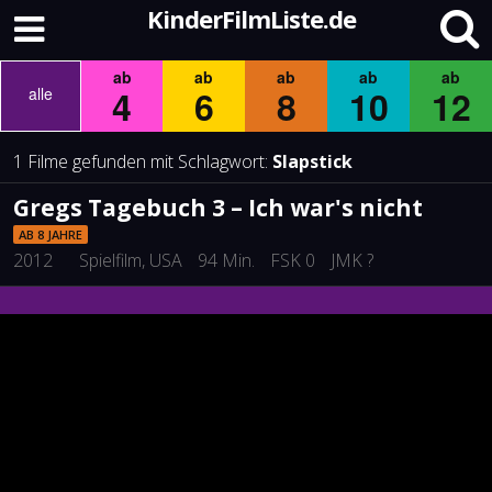
KinderFilmListe.de
ab
ab
ab
ab
ab
4
6
8
10
12
alle
1 Filme gefunden mit Schlagwort:
Slapstick
Gregs Tagebuch 3 – Ich war's nicht
AB 8 JAHRE
2012
Spielfilm
, USA
94 Min.
FSK 0
JMK ?