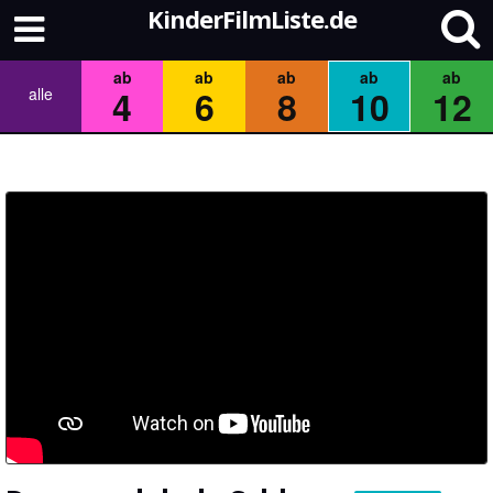
KinderFilmListe.de
ab
ab
ab
ab
ab
4
6
8
10
12
alle