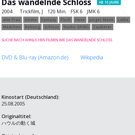
Das wandelnde Schloss
AB 10 JAHRE
2004
Trickfilm
, J
120 Min.
FSK 6
JMK 6
alte Frau
Anime
Fantasy
Fluch
Hexe
junger Mann
Liebe
Mädchen
Rettung
Schloss
Studio Ghibli
Zauberer
SUCHE NACH ÄHNLICHEN FILMEN WIE DAS WANDELNDE SCHLOSS
DVD & Blu-ray (Amazon.de)
Wikipedia
Kinostart (Deutschland):
25.08.2005
Originaltitel:
ハウルの動く城