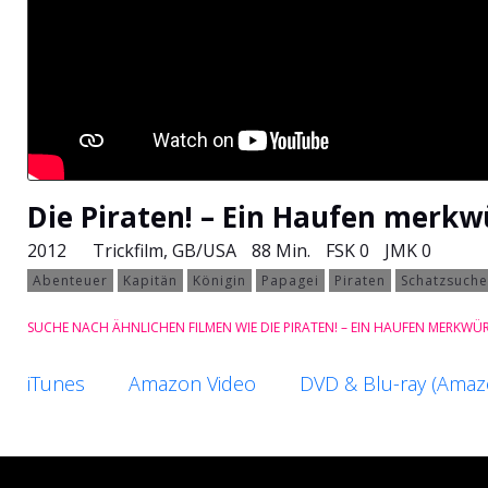
Die Piraten! – Ein Haufen merkw
2012
Trickfilm
, GB/USA
88 Min.
FSK 0
JMK 0
Abenteuer
Kapitän
Königin
Papagei
Piraten
Schatzsuche
SUCHE NACH ÄHNLICHEN FILMEN WIE DIE PIRATEN! – EIN HAUFEN MERKWÜ
iTunes
Amazon Video
DVD & Blu-ray (Amaz