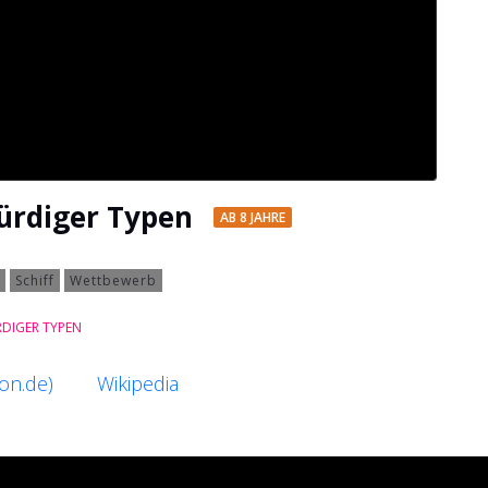
ürdiger Typen
AB 8 JAHRE
Schiff
Wettbewerb
RDIGER TYPEN
on.de)
Wikipedia