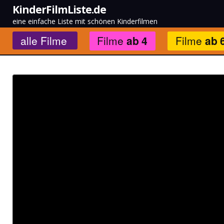
KinderFilmListe.de
eine einfache Liste mit schönen Kinderfilmen
alle
Filme
Filme
ab
4
Filme
ab