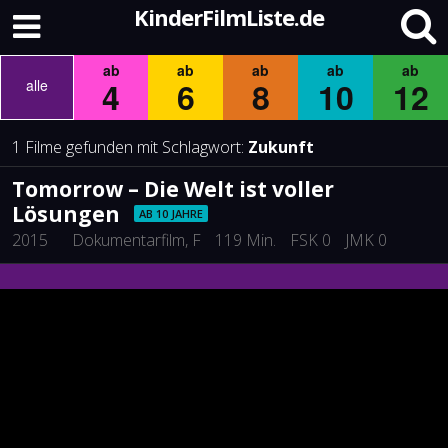
KinderFilmListe.de
ab
ab
ab
ab
ab
4
6
8
10
12
alle
1 Filme gefunden mit Schlagwort:
Zukunft
Tomorrow – Die Welt ist voller
Lösungen
AB 10 JAHRE
2015
Dokumentarfilm
, F
119 Min.
FSK 0
JMK 0