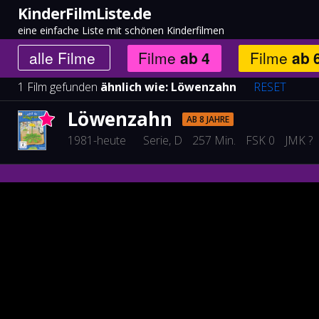
KinderFilmListe.de
eine einfache Liste mit schönen Kinderfilmen
alle
Filme
Filme
ab
4
Filme
ab
1 Film gefunden
ähnlich wie:
Löwenzahn
RESET
Löwenzahn
AB 8 JAHRE
1981-heute
Serie
, D
257 Min.
FSK 0
JMK ?