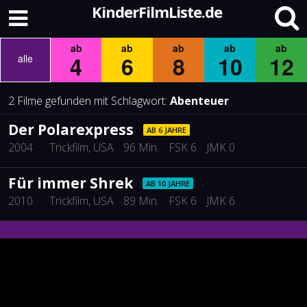
KinderFilmListe.de
ab
ab
ab
ab
ab
4
6
8
10
12
alle
2 Filme gefunden mit Schlagwort:
Abenteuer
Der Polarexpress
AB 6 JAHRE
2004
Trickfilm
, USA
96 Min.
FSK 6
JMK 0
Für immer Shrek
AB 10 JAHRE
2010
Trickfilm
, USA
89 Min.
FSK 6
JMK 6