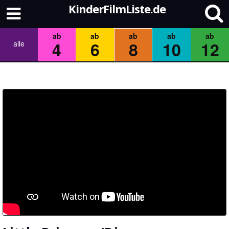
KinderFilmListe.de
ab
ab
ab
ab
ab
4
6
8
10
12
alle