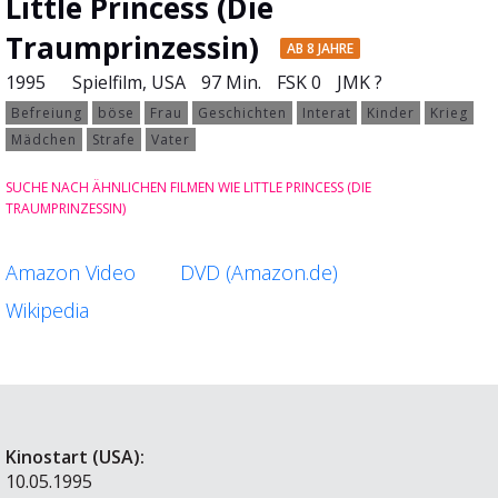
Little Princess (Die
Traumprinzessin)
AB 8 JAHRE
1995
Spielfilm
, USA
97 Min.
FSK 0
JMK ?
Befreiung
böse
Frau
Geschichten
Interat
Kinder
Krieg
Mädchen
Strafe
Vater
SUCHE NACH ÄHNLICHEN FILMEN WIE LITTLE PRINCESS (DIE
TRAUMPRINZESSIN)
Amazon Video
DVD (Amazon.de)
Wikipedia
Kinostart (USA):
10.05.1995